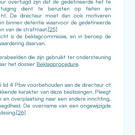
ur overtuigd zijn dat de gedetineerde het te
rtuiging dient te berusten op feiten en
acht. De directeur moet dan ook motiveren
ssen binnen detentie waarvoor de gedetineerde
en van de strafmaat.
[25]
lacht is de beklagcommissie, en in beroep de
waardering daarvan.
abeelden die zijn gebruikt ter ondersteuning
aar het dossier
Beklagprocedure
.
l 5 lid 4 Pbw voorbehouden aan de directeur of
ekkende karakter van deze beslissingen. Pleegt
ek en overplaatsing naar een andere inrichting,
evoegdheid. De overname van een ongewijzigde
issing.
[26]