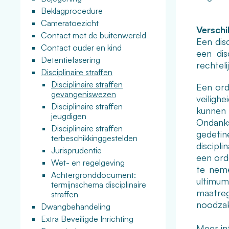
Beklagprocedure
Cameratoezicht
Verschi
Contact met de buitenwereld
Een dis
Contact ouder en kind
een dis
Detentiefasering
rechteli
Disciplinaire straffen
Disciplinaire straffen
Een ord
gevangeniswezen
veiligh
Disciplinaire straffen
kunnen
jeugdigen
Ondank
Disciplinaire straffen
gedetin
terbeschikkinggestelden
discipl
Jurisprudentie
een orde
Wet- en regelgeving
te neme
Achtergronddocument:
ultimu
termijnschema disciplinaire
maatrege
straffen
noodzak
Dwangbehandeling
Extra Beveiligde Inrichting
Meer inf