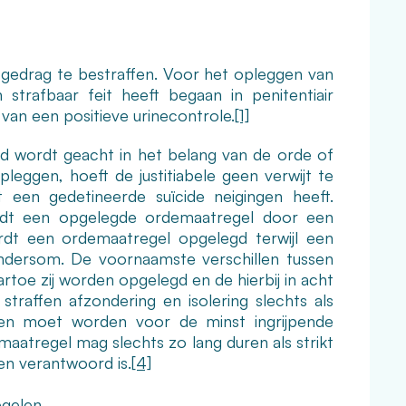
r gedrag te bestraffen. Voor het opleggen van
 strafbaar feit heeft begaan in penitentiair
 van een positieve urinecontrole.
[1]
d wordt geacht in het belang van de orde of
leggen, hoeft de justitiabele geen verwijt te
t een gedetineerde suïcide neigingen heeft.
ordt een opgelegde ordemaatregel door een
rdt een ordemaatregel opgelegd terwijl een
ndersom. De voornaamste verschillen tussen
rtoe zij worden opgelegd en de hierbij in acht
traffen afzondering en isolering slechts als
en moet worden voor de minst ingrijpende
aatregel mag slechts zo lang duren als strikt
 en verantwoord is.
[4]
gelen
.