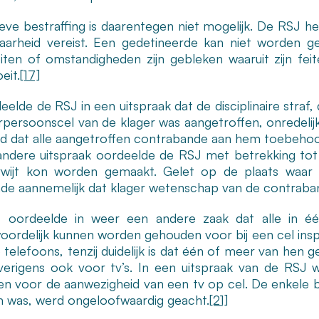
eve bestraffing is daarentegen niet mogelijk. De RSJ hee
baarheid vereist. Een gedetineerde kan niet worden g
iten of omstandigheden zijn gebleken waaruit zijn feit
eit.
[17]
eelde de RSJ in een uitspraak dat de disciplinaire stra
persoonscel van de klager was aangetroffen, onredelij
rd dat alle aangetroffen contrabande aan hem toebehoo
andere uitspraak oordeelde de RSJ met betrekking tot
rwijt kon worden gemaakt. Gelet op de plaats waar
de aannemelijk dat klager wetenschap van de contraba
oordeelde in weer een andere zaak dat alle in één 
oordelijk kunnen worden gehouden voor bij een cel in
 telefoons, tenzij duidelijk is dat één of meer van hen 
verigens ook voor tv’s. In een uitspraak van de RSJ 
n voor de aanwezigheid van een tv op cel. De enkele b
 was, werd ongeloofwaardig geacht.
[21]