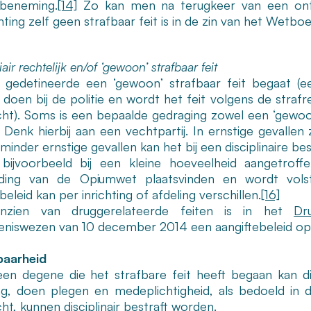
dsbeneming.
[14]
Zo kan men na terugkeer van een ontvluc
ting zelf geen strafbaar feit is in de zin van het Wetbo
iair rechtelijk en/of ‘gewoon’ strafbaar feit
 gedetineerde een ‘gewoon’ strafbaar feit begaat (ee
e doen bij de politie en wordt het feit volgens de stra
cht). Soms is een bepaalde gedraging zowel een ‘gewoon’ 
. Denk hierbij aan een vechtpartij. In ernstige gevallen
minder ernstige gevallen kan het bij een disciplinaire bes
bijvoorbeeld bij een kleine hoeveelheid aangetroff
ding van de Opiumwet plaatsvinden en wordt volsta
beleid kan per inrichting of afdeling verschillen.
[16]
nzien van druggerelateerde feiten is in het
Dr
niswezen van 10 december 2014 een aangiftebeleid 
baarheid
leen degene die het strafbare feit heeft begaan kan d
ing, doen plegen en medeplichtigheid, als bedoeld i
ht, kunnen disciplinair bestraft worden.