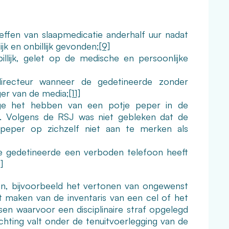
effen van slaapmedicatie anderhalf uur nadat
k en onbillijk gevonden;
[9]
illijk, gelet op de medische en persoonlijke
directeur wanneer de gedetineerde zonder
er van de media;
[11]
ege het hebben van een potje peper in de
e. Volgens de RSJ was niet gebleken dat de
peper op zichzelf niet aan te merken als
de gedetineerde een verboden telefoon heeft
]
en, bijvoorbeeld het vertonen van ongewenst
t maken van de inventaris van een cel of het
ssen waarvoor een disciplinaire straf opgelegd
ichting valt onder de tenuitvoerlegging van de