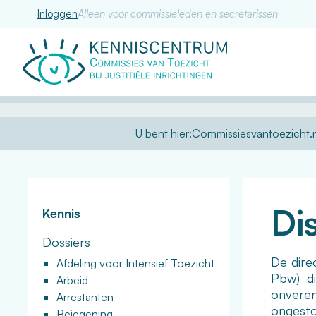
Inloggen
Alleen voor commissieleden en secretarissen
Commissie
van
Toezicht
U bent hier:
Commissiesvantoezicht.n
Di
Kennis
Dossiers
De dire
Afdeling voor Intensief Toezicht
Pbw) di
Arbeid
onveren
Arrestanten
ongesto
Bejegening