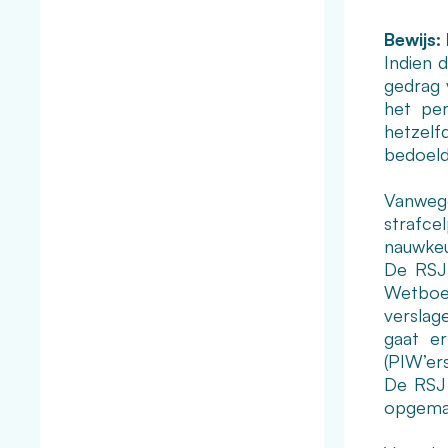
Bewijs: 
Indien d
gedrag 
het per
hetzelf
bedoeld
Vanwege
strafcel
nauwkeu
De RSJ 
Wetboe
verslag
gaat er
(PIW’er
De RSJ 
opgema