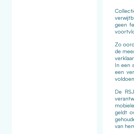
Collecti
verwijt
geen fe
voortvlo
Zo oord
de meer
verklaa
In een 
een ve
voldoen
De RSJ 
verantw
mobiele
geldt o
gehoude
van hem