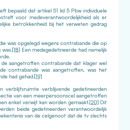
ft bepaald dat artikel 51 lid 5 Pbw individuele
estraft voor medeverantwoordelijkheid als er
elijke betrokkenheid bij het verweten gedrag
f, die was opgelegd wegens contrabande die op
k was.
[18]
Een medegedetineerde had namelijk
rde.
 de aangetroffen contrabande dat klager wel
 de contrabande was aangetroffen, was het
nde had gehad.
[19]
verblijfsruimte verblijvende gedetineerden
spectie van een meerpersoonscel aangetroffen
geen enkel verwijt kan worden gemaakt.
[20]
Dit
werden beide gedetineerden verantwoordelijk
ekentenis van de celgenoot dat de tv slechts