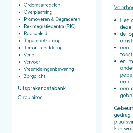
Ordemaatregelen
Voorbeel
Overplaatsing
Promoveren & Degraderen
Het o
Re-integratiecentra (RIC)
deze 
Rookbeleid
de op
omsta
Tegemoetkoming
een 
Terroristenafdeling
toes
Verlof
er m
Vervoer
onde
Vreemdelingenbewaring
pepe
Zorgplicht
contr
Uitsprakendatabank
een d
gebru
Circulaires
Gebeurt
gedrag 
plaatsv
kan word