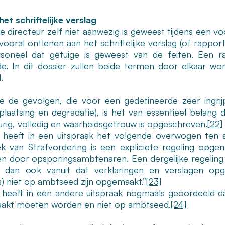
het schriftelijke verslag
e directeur zelf niet aanwezig is geweest tijdens een voor
vooral ontlenen aan het schriftelijke verslag (of rappo
soneel dat getuige is geweest van de feiten. Een rapp
de. In dit dossier zullen beide termen door elkaar w
.
 de gevolgen, die voor een gedetineerde zeer ingrij
plaatsing en degradatie), is het van essentieel belang d
rig, volledig en waarheidsgetrouw is opgeschreven.
[22]
heeft in een uitspraak het volgende overwogen ten aan
k van Strafvordering is een expliciete regeling o
en door opsporingsambtenaren. Een dergelijke regeling
 dan ook vanuit dat verklaringen en verslagen opge
s) niet op ambtseed zijn opgemaakt.”
[23]
heeft in een andere uitspraak nogmaals geoordeeld dat 
akt moeten worden en niet op ambtseed.
[24]