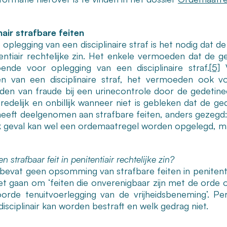
nair strafbare feiten
oplegging van een disciplinaire straf is het nodig dat d
entiair rechtelijke zin.
Het enkele vermoeden dat de ged
ende voor oplegging van een disciplinaire straf.
[5]
V
n van een disciplinaire straf, het vermoeden ook v
en van fraude bij een urinecontrole door de gedetine
nredelijk en onbillijk wanneer niet is gebleken dat de 
heeft deelgenomen aan strafbare feiten, anders gezegd:
jk geval kan wel een ordemaatregel worden opgelegd, ma
n strafbaar feit in penitentiair rechtelijke zin?
evat geen opsomming van strafbare feiten in penitentiair
t gaan om ‘feiten die onverenigbaar zijn met de orde of
orde tenuitvoerlegging van de vrijheidsbeneming’. P
isciplinair kan worden bestraft en welk gedrag niet.