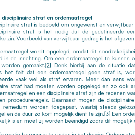
l disciplinaire straf en ordemaatregel
ciplinaire straf is bedoeld om ongewenst en verwijtbaa
ciplinaire straf is het nodig dat de gedetineerde een
jke zin. Voorbeeld van verwijtbaar gedrag is het afgeven
emaatregel wordt opgelegd, omdat dit noodzakelijkhei
eid in de inrichting. Om een ordemaatregel te kunnen op
 worden gemaakt.
[2]
Denk hierbij aan de situatie da
s het feit dat een ordemaatregel geen straf is, w
eerde vaak wel als straf ervaren. Meer dan eens wo
inaire straf had moeten worden opgelegd en zo ook a
maatregel en een disciplinaire straf zijn de redenen waa
n procedureregels. Daarnaast mogen de disciplinaire s
m remedium worden toegepast, waarbij steeds gekoz
l en de duur zo kort mogelijk dient te zijn.
[3]
Een ordem
elijk is en moet zij worden beëindigd zodra dit mogelijk
ormatie hierover is te vinden in het dossier
Ordemaatre