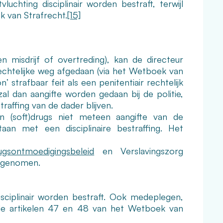
hting disciplinair worden bestraft, terwijl
ek van Strafrecht.
[15]
n misdrijf of overtreding), kan de directeur
frechtelijke weg afgedaan (via het Wetboek van
strafbaar feit als een penitentiair rechtelijk
 zal dan aangifte worden gedaan bij de politie,
traffing van de dader blijven.
en (soft)drugs niet meteen aangifte van de
an met een disciplinaire bestraffing. Het
ugsontmoedigingsbeleid
en Verslavingszorg
opgenomen.
isciplinair worden bestraft. Ook medeplegen,
n de artikelen 47 en 48 van het Wetboek van