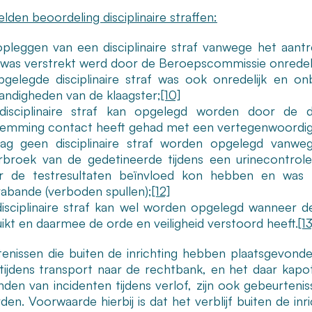
den beoordeling disciplinaire straffen:
pleggen van een disciplinaire straf vanwege het aantr
was verstrekt werd door de Beroepscommissie onredelij
gelegde disciplinaire straf was ook onredelijk en onb
ndigheden van de klaagster;
[10]
disciplinaire straf kan opgelegd worden door de 
temming contact heeft gehad met een vertegenwoordig
ag geen disciplinaire straf worden opgelegd vanw
rbroek van de gedetineerde tijdens een urinecontrol
r de testresultaten beïnvloed kon hebben en was 
abande (verboden spullen);
[12]
isciplinaire straf kan wel worden opgelegd wanneer 
ikt en daarmee de orde en veiligheid verstoord heeft.
[13
enissen die buiten de inrichting hebben plaatsgevond
tijdens transport naar de rechtbank, en het daar kapo
inden van incidenten tijdens verlof, zijn ook gebeurteni
en. Voorwaarde hierbij is dat het verblijf buiten de inr