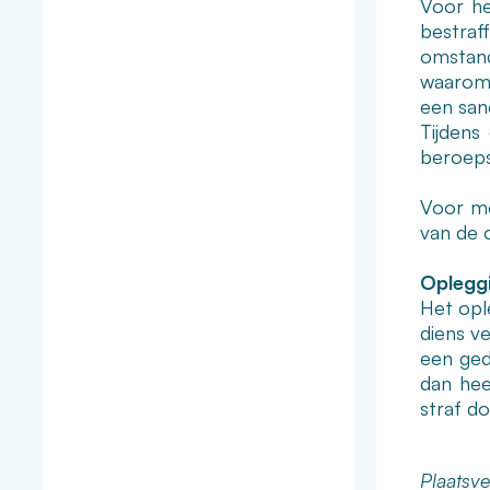
Voor he
bestra
omstand
waarom 
een san
Tijdens
beroeps
Voor me
van de 
Opleggi
Het opl
diens v
een gede
dan hee
straf do
Plaatsve