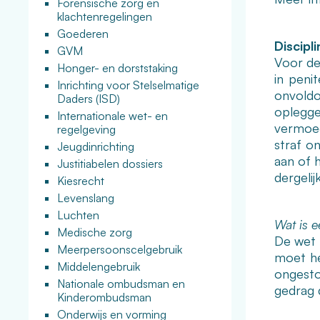
Forensische zorg en
klachtenregelingen
Goederen
Discipli
GVM
Voor de 
Honger- en dorststaking
in penit
Inrichting voor Stelselmatige
onvoldo
Daders (ISD)
oplegge
Internationale wet- en
vermoed
regelgeving
straf o
Jeugdinrichting
aan of 
Justitiabelen dossiers
dergeli
Kiesrecht
Levenslang
Luchten
Wat is ee
Medische zorg
De wet b
Meerpersoonscelgebruik
moet he
Middelengebruik
ongesto
Nationale ombudsman en
gedrag d
Kinderombudsman
Onderwijs en vorming