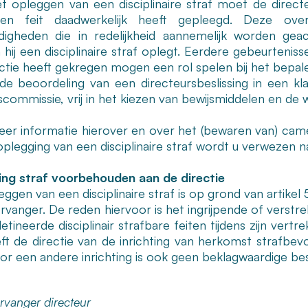
t opleggen van een disciplinaire straf moet de directe
ffen feit daadwerkelijk heeft gepleegd. Deze ove
igheden die in redelijkheid aannemelijk worden ge
hij een disciplinaire straf oplegt. Eerdere gebeurteni
ctie heeft gekregen mogen een rol spelen bij het bepal
 de beoordeling van een directeursbeslissing in een k
commissie, vrij in het kiezen van bewijsmiddelen en de 
er informatie hierover en over het (bewaren van) camer
oplegging van een disciplinaire straf wordt u verwezen n
ng straf voorbehouden aan de directie
eggen van een disciplinaire straf is op grond van artike
ervanger. De reden hiervoor is het ingrijpende of verstr
tineerde disciplinair strafbare feiten tijdens zijn vertr
ft de directie van de inrichting van herkomst strafb
or een andere inrichting is ook geen beklagwaardige besl
rvanger directeur