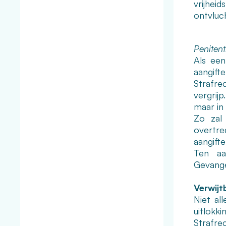
vrijhei
ontvluch
Penitent
Als een
aangift
Strafre
vergrijp
maar in 
Zo zal 
overtre
aangifte
Ten aa
Gevange
Verwijt
Niet al
uitlokk
Strafrec