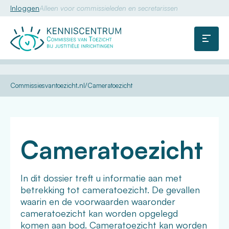
Inloggen
Alleen voor commissieleden en secretarissen
Commissie
van
Menu
Toezicht
U
Kennis
Dossiers
Commissiesvantoezicht.nl
Cameratoezicht
bent
hier:
Cameratoezicht
In dit dossier treft u informatie aan met
betrekking tot cameratoezicht. De gevallen
waarin en de voorwaarden waaronder
cameratoezicht kan worden opgelegd
komen aan bod. Cameratoezicht kan worden