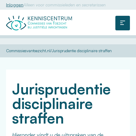
Inloggen
Alleen voor commissieleden en secretarissen
Commissie
van
Menu
Toezicht
U
Kennis
Dossiers
Disciplinaire
Commissiesvantoezicht.nl
Jurisprudentie disciplinaire straffen
bent
straffen
hier:
Jurisprudentie
disciplinaire
straffen
Hieronder vindt u de uitspraken van de