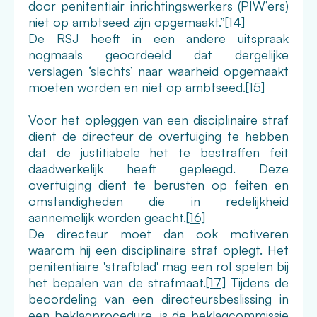
door penitentiair inrichtingswerkers (PIW’ers)
niet op ambtseed zijn opgemaakt.”
[14]
De RSJ heeft in een andere uitspraak
nogmaals geoordeeld dat dergelijke
verslagen ‘slechts’ naar waarheid opgemaakt
moeten worden en niet op ambtseed.
[15]
Voor het opleggen van een disciplinaire straf
dient de directeur de overtuiging te hebben
dat de justitiabele het te bestraffen feit
daadwerkelijk heeft gepleegd. Deze
overtuiging dient te berusten op feiten en
omstandigheden die in redelijkheid
aannemelijk worden geacht.
[16]
De directeur moet dan ook motiveren
waarom hij een disciplinaire straf oplegt. Het
penitentiaire 'strafblad' mag een rol spelen bij
het bepalen van de strafmaat.
[17]
Tijdens de
beoordeling van een directeursbeslissing in
een beklagprocedure, is de beklagcommissie