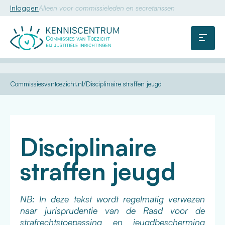
Inloggen
Alleen voor commissieleden en secretarissen
Commissie
van
Menu
Toezicht
U
Kennis
Dossiers
Disciplinaire
Commissiesvantoezicht.nl
Disciplinaire straffen jeugd
bent
straffen
hier:
Disciplinaire
straffen jeugd
NB: In deze tekst wordt regelmatig verwezen
naar jurisprudentie van de Raad voor de
strafrechtstoepassing en jeugdbescherming