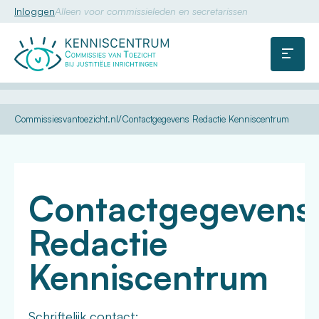
Inloggen
Alleen voor commissieleden en secretarissen
Commissie
van
Menu
Toezicht
U
Contact
Commissiesvantoezicht.nl
Contactgegevens Redactie Kenniscentrum
bent
hier:
Contactgegevens
Redactie
Kenniscentrum
Schriftelijk contact: