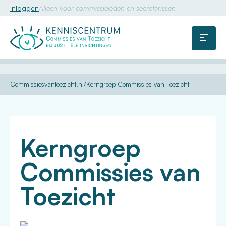
Inloggen
Alleen voor commissieleden en secretarissen
Commissie
van
Menu
Toezicht
U
Commissiesvantoezicht.nl
Kerngroep Commissies van Toezicht
bent
hier:
Kerngroep
Commissies van
Toezicht