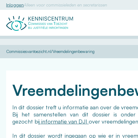
Inloggen
Alleen voor commissieleden en secretarissen
Commissie
van
Toezicht
U
Kennis
Dossiers
Commissiesvantoezicht.nl
Vreemdelingenbewaring
bent
hier:
Vreemdelingenbe
In dit dossier treft u informatie aan over de vree
Bij het samenstellen van dit dossier is onder 
gezocht bij
informatie van DJI
over vreemdelinge
In dit dossier wordt ingegaan op wie er in vree