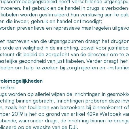
rugsontmoedigingsbeleid heeft verschillende uitgangspu
t invoeren, het gebruik en de handel in drugs is verbode
titiabelen worden gestimuleerd hun verslaving aan te pak
en die invoer, gebruik en handel ontmoedigt;
 worden preventieve en repressieve maatregelen uitgevo
et nastreven van die uitgangspunten draagt het drugso
 orde en veiligheid in de inrichting, zowel voor justitia
teunt dit beleid de zorgplicht van de directeur om te zo
stelijke gezondheid van justitiabelen. Verder draagt het
iabelen om hulp te zoeken bij zorgtrajecten en -instantie
olemogelijkheden
zoekers
ugs worden op allerlei wijzen de inrichtingen in gesmok
richting binnen gebracht. Inrichtingen proberen deze i
en, zoals het fouilleren van bezoekers bij binnenkomst o
ber 2019 is het op grond van artikel 429a Wetboek va
abande, waaronder drugs, de inrichting binnen te breng
liceerd op de website van de DJI.