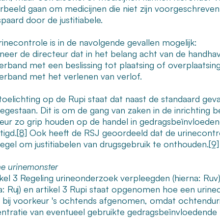
orbeeld gaan om medicijnen die niet zijn voorgeschreven 
paard door de justitiabele.
rinecontrole is in de navolgende gevallen mogelijk:
neer de directeur dat in het belang acht van de handhavin
verband met een beslissing tot plaatsing of overplaatsing 
 verband met het verlenen van verlof.
 toelichting op de Rupi staat dat naast de standaard gev
toegestaan. Dit is om de gang van zaken in de inrichtin
teur zo grip houden op de handel in gedragsbeïnvloeden
tigd.
[8]
Ook heeft de RSJ geoordeeld dat de urinecontr
egel om justitiabelen van drugsgebruik te onthouden.
[9]
e urinemonster
ikel 3 Regeling urineonderzoek verpleegden (hierna: Ruv)
na: Ruj) en artikel 3 Rupi staat opgenomen hoe een urin
 bij voorkeur 's ochtends afgenomen, omdat ochtendur
ntratie van eventueel gebruikte gedragsbeïnvloedende 