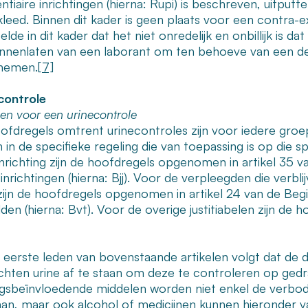
entiaire inrichtingen (hierna: Rupi) is beschreven, uitp
kleed. Binnen dit kader is geen plaats voor een contra-
lde in dit kader dat het niet onredelijk en onbillijk is 
innenlaten van een laborant om ten behoeve van een d
 nemen.
[7]
controle
en voor een urinecontrole
fdregels omtrent urinecontroles zijn voor iedere groep j
 in de specifieke regeling die van toepassing is op die s
inrichting zijn de hoofdregels opgenomen in artikel 35 v
nrichtingen (hierna: Bjj). Voor de verpleegden die verbli
zijn de hoofdregels opgenomen in artikel 24 van de Beg
den (hierna: Bvt). Voor de overige justitiabelen zijn de
 eerste leden van bovenstaande artikelen volgt dat de dir
ichten urine af te staan om deze te controleren op ge
gsbeïnvloedende middelen worden niet enkel de verbode
aan, maar ook alcohol of medicijnen kunnen hieronder val