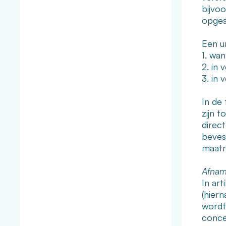
bijvo
opges
Een u
1. wan
2. in 
3. in
In de
zijn 
direc
beves
maatr
Afnam
In art
(hier
wordt
conce