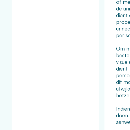
of me
de ur
dient
proced
urinec
per s
Om ma
beste
visuel
dient
person
dit m
afwij
hetzel
Indien
doen.
aanwe