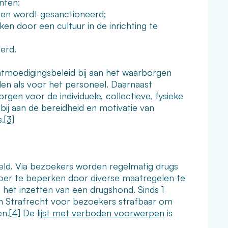
nten:
n en wordt gesanctioneerd;
ken door een cultuur in de inrichting te
erd.
ntmoedigingsbeleid bij aan het waarborgen
belen als voor het personeel. Daarnaast
rgen voor de individuele, collectieve, fysieke
 bij aan de bereidheid en motivatie van
s.
[3]
keld. Via bezoekers worden regelmatig drugs
nvoer te beperken door diverse maatregelen te
f het inzetten van een drugshond. Sinds 1
n Strafrecht voor bezoekers strafbaar om
en.
[4]
De
lijst met verboden voorwerpen
is