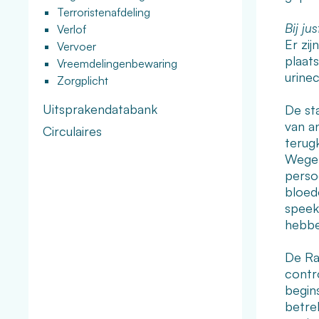
Terroristenafdeling
Bij jus
Verlof
Er zi
Vervoer
plaat
Vreemdelingenbewaring
urinec
Zorgplicht
Uitsprakendatabank
De st
van a
Circulaires
terug
Wegen
perso
bloed
speek
hebbe
De Ra
contr
begin
betrek