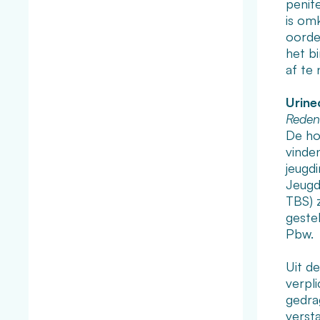
penit
is om
oordee
het b
af te
Urine
Reden
De hoo
vinden
jeugd
Jeugdi
TBS) 
gestel
Pbw.
Uit de
verpl
gedra
verst