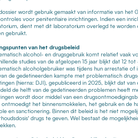
t dossier wordt gebruik gemaakt van informatie van het G
ontroles voor penitentiaire inrichtingen. Indien een inr
atorium, dient met dit laboratorium overlegd te worden o
n gebruikt.
ngspunten van het drugsbeleid
ematisch alcohol- en drugsgebruik komt relatief vaak vo
hillende studies van de afgelopen 15 jaar blijkt dat 12 
matisch alcoholgebruiker was tijdens hun arrestatie of i
an de gedetineerden kampte met problematisch drugsg
tingen (hierna: DJI), gepubliceerd in 2025, blijkt dat v
deld de helft van de gedetineerden problemen heeft me
htingen wordt door middel van een drugsontmoedigingsbel
d ontmoedigt het binnensmokkelen, het gebruik en de han
le en sanctionering. Binnen dit beleid is het niet mogeli
rhoudsdosis' drugs te geven. Wel bestaat de mogelijkhei
rekken.