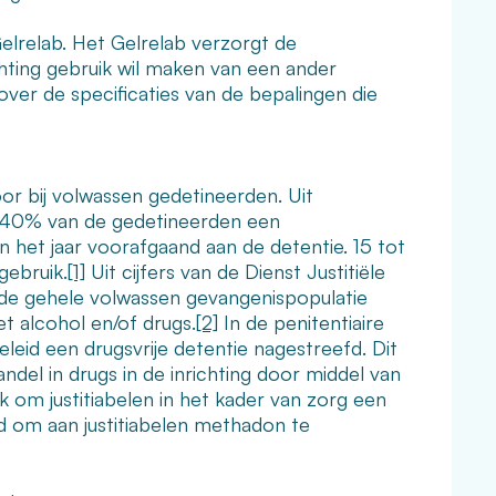
elrelab. Het Gelrelab verzorgt de
ichting gebruik wil maken van een ander
ver de specificaties van de bepalingen die
or bij volwassen gedetineerden. Uit
tot 40% van de gedetineerden een
n het jaar voorafgaand aan de detentie. 15 tot
ebruik.
[1]
Uit cijfers van de Dienst Justitiële
an de gehele volwassen gevangenispopulatie
t alcohol en/of drugs.
[2]
In de penitentiaire
eid een drugsvrije detentie nagestreefd. Dit
del in drugs in de inrichting door middel van
jk om justitiabelen in het kader van zorg een
d om aan justitiabelen methadon te