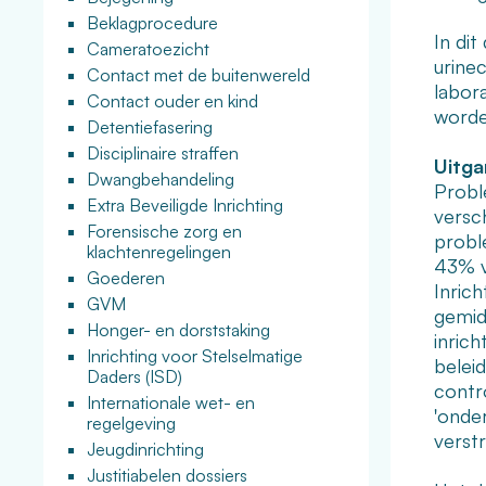
Beklagprocedure
In di
Cameratoezicht
urinec
Contact met de buitenwereld
labor
Contact ouder en kind
worde
Detentiefasering
Disciplinaire straffen
Uitga
Dwangbehandeling
Probl
Extra Beveiligde Inrichting
versc
Forensische zorg en
proble
klachtenregelingen
43% v
Goederen
Inrich
GVM
gemid
Honger- en dorststaking
inric
Inrichting voor Stelselmatige
belei
Daders (ISD)
contro
Internationale wet- en
'onde
regelgeving
verst
Jeugdinrichting
Justitiabelen dossiers