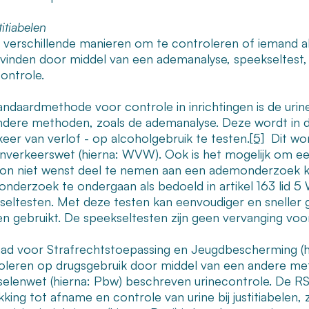
titiabelen
jn verschillende manieren om te controleren of iemand a
svinden door middel van een ademanalyse, speekseltest
ontrole.
andaardmethode voor controle in inrichtingen is de uri
ndere methoden, zoals de ademanalyse. Deze wordt in de
keer van verlof - op alcoholgebruik te testen.
[5]
Dit wor
verkeerswet (hierna: WVW). Ook is het mogelijk om ee
on niet wenst deel te nemen aan een ademonderzoek ka
onderzoek te ondergaan als bedoeld in artikel 163 lid
seltesten. Met deze testen kan eenvoudiger en sneller 
n gebruikt. De speekseltesten zijn geen vervanging voor
ad voor Strafrechtstoepassing en Jeugdbescherming (hier
oleren op drugsgebruik door middel van een andere met
selenwet (hierna: Pbw) beschreven urinecontrole. De 
king tot afname en controle van urine bij justitiabelen, 