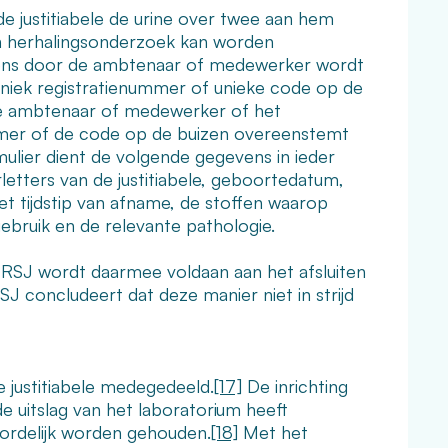
 justitiabele de urine over twee aan hem
een herhalingsonderzoek kan worden
volgens door de ambtenaar of medewerker wordt
 uniek registratienummer of unieke code op de
t de ambtenaar of medewerker of het
ummer of de code op de buizen overeenstemt
lier dient de volgende gegevens in ieder
etters van de justitiabele, geboortedatum,
et tijdstip van afname, de stoffen waarop
bruik en de relevante pathologie.
e RSJ wordt daarmee voldaan aan het afsluiten
 concludeert dat deze manier niet in strijd
e justitiabele medegedeeld.
[17]
De inrichting
e uitslag van het laboratorium heeft
ordelijk worden gehouden.
[18]
Met het