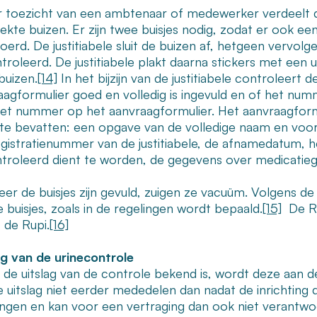
 toezicht van een ambtenaar of medewerker verdeelt de
rekte buizen. Er zijn twee buisjes nodig, zodat er ook 
voerd. De justitiabele sluit de buizen af, hetgeen ver
troleerd. De justitiabele plakt daarna stickers met een
buizen.
[14]
In het bijzijn van de justitiabele controleer
aagformulier goed en volledig is ingevuld en of het n
et nummer op het aanvraagformulier. Het aanvraagformu
 te bevatten: een opgave van de volledige naam en voorl
egistratienummer van de justitiabele, de afnamedatum, h
troleerd dient te worden, de gegevens over medicatiege
er de buisjes zijn gevuld, zuigen ze vacuüm. Volgens d
 buisjes, zoals in de regelingen wordt bepaald.
[15]
De RSJ
 de Rupi.
[16]
ag van de urinecontrole
n de uitslag van de controle bekend is, wordt deze aan d
 uitslag niet eerder mededelen dan nadat de inrichting d
ngen en kan voor een vertraging dan ook niet verantwo