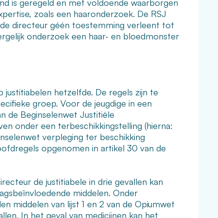
uttend is geregeld en met voldoende waarborgen
expertise, zoals een haaronderzoek. De RSJ
dat de directeur géén toestemming verleent tot
ergelijk onderzoek een haar- en bloedmonster
ustitiabelen hetzelfde. De regels zijn te
pecifieke groep. Voor de jeugdige in een
an de Beginselenwet Justitiële
jven onder een terbeschikkingstelling (hierna:
inselenwet verpleging ter beschikking
 hoofdregels opgenomen in artikel 30 van de
ecteur de justitiabele in drie gevallen kan
dragsbeïnvloedende middelen. Onder
n middelen van lijst 1 en 2 van de Opiumwet
len. In het geval van medicijnen kan het