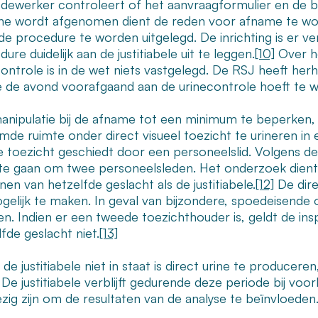
dewerker controleert of het aanvraagformulier en de b
ine wordt afgenomen dient de reden voor afname te wor
 de procedure te worden uitgelegd. De inrichting is er v
ure duidelijk aan de justitiabele uit te leggen.
[10]
Over h
ontrole is in de wet niets vastgelegd. De RSJ heeft herh
e de avond voorafgaand aan de urinecontrole hoeft te
nipulatie bij de afname tot een minimum te beperken, di
mde ruimte onder direct visueel toezicht te urineren i
e toezicht geschiedt door een personeelslid. Volgens de 
 te gaan om twee personeelsleden. Het onderzoek dient
en van hetzelfde geslacht als de justitiabele.
[12]
De dire
ogelijk te maken. In geval van bijzondere, spoedeisende
ken. Indien er een tweede toezichthouder is, geldt de in
fde geslacht niet.
[13]
 de justitiabele niet in staat is direct urine te produceren,
 De justitiabele verblijft gedurende deze periode bij vo
zig zijn om de resultaten van de analyse te beïnvloeden