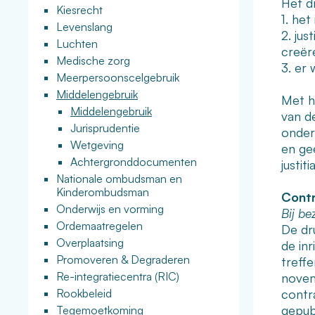
Het d
Kiesrecht
1. he
Levenslang
2. jus
Luchten
creër
Medische zorg
3. er
Meerpersoonscelgebruik
Middelengebruik
Met h
Middelengebruik
van de
Jurisprudentie
onders
Wetgeving
en gee
Achtergronddocumenten
justit
Nationale ombudsman en
Kinderombudsman
Contr
Onderwijs en vorming
Bij be
Ordemaatregelen
De dr
Overplaatsing
de in
Promoveren & Degraderen
treff
Re-integratiecentra (RIC)
novem
Rookbeleid
contr
gepub
Tegemoetkoming