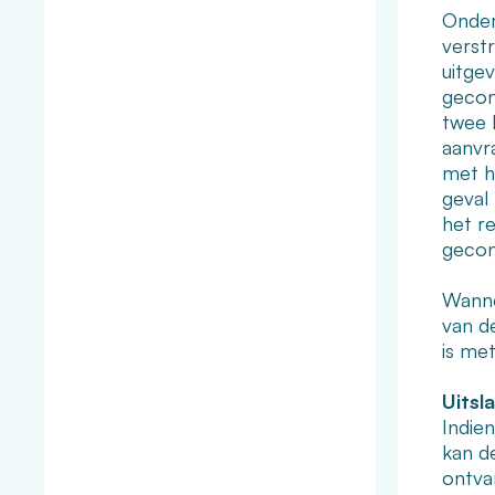
Onder
verst
uitge
gecon
twee 
aanvr
met h
geval
het r
gecon
Wanne
van de
is met
Uitsl
Indie
kan de
ontva