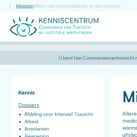
Inloggen
Alleen voor commissieleden en secretarissen
Commissie
van
Toezicht
U bent hier:
Commissiesvantoezicht.n
M
Kennis
Dossiers
Aller
Afdeling voor Intensief Toezicht
medic
Arbeid
wanne
Arrestanten
uitsl
Bejegening