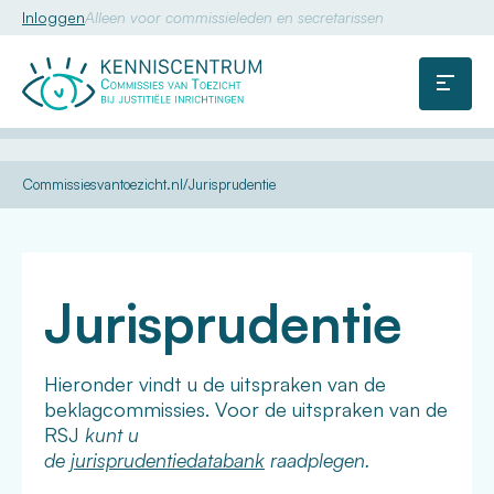
Inloggen
Alleen voor commissieleden en secretarissen
Commissie
van
Menu
Toezicht
U
Kennis
Dossiers
Middelengebruik
Commissiesvantoezicht.nl
Jurisprudentie
bent
hier:
Jurisprudentie
Hieronder vindt u de uitspraken van de
beklagcommissies. Voor de uitspraken van de
RSJ
kunt u
de
jurisprudentiedatabank
raadplegen.