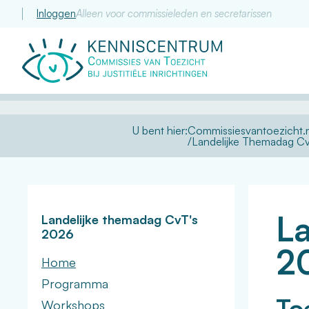
Inloggen
Alleen voor commissieleden en secretarissen
Commissie
van
Toezicht
U bent hier:
Commissiesvantoezicht.n
Landelijke Themadag Cv
La
Landelijke themadag CvT's
2026
2
Home
Programma
Toe
Workshops