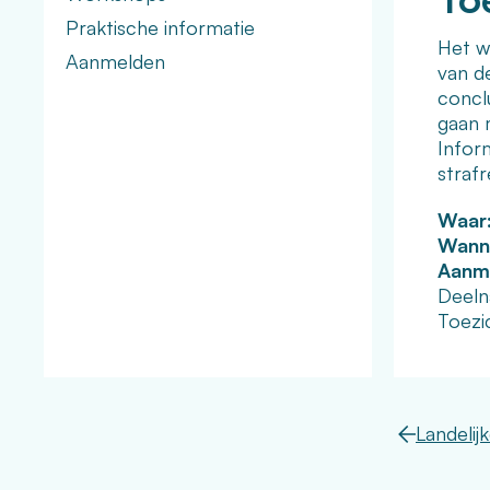
Praktische informatie
Het w
Aanmelden
van d
conclu
gaan 
Infor
straf
Waar
Wann
Aanm
Deeln
Toezi
Landelij