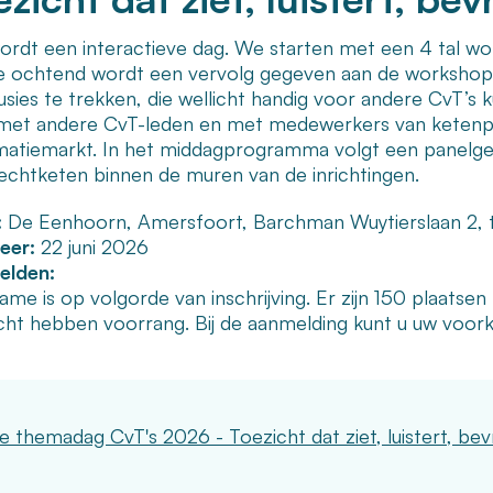
ordt een interactieve dag. We starten met een 4 tal wor
e ochtend wordt een vervolg gegeven aan de workshop
sies te trekken, die wellicht handig voor andere CvT’s k
met andere CvT-leden en met medewerkers van ketenpart
matiemarkt. In het middagprogramma volgt een panelge
rechtketen binnen de muren van de inrichtingen.
:
De Eenhoorn, Amersfoort, Barchman Wuytierslaan 2, t
eer:
22 juni 2026
elden:
ame is op volgorde van inschrijving. Er zijn 150 plaats
cht hebben voorrang. Bij de aanmelding kunt u uw voo
ke themadag CvT's 2026 - Toezicht dat ziet, luistert, bevr