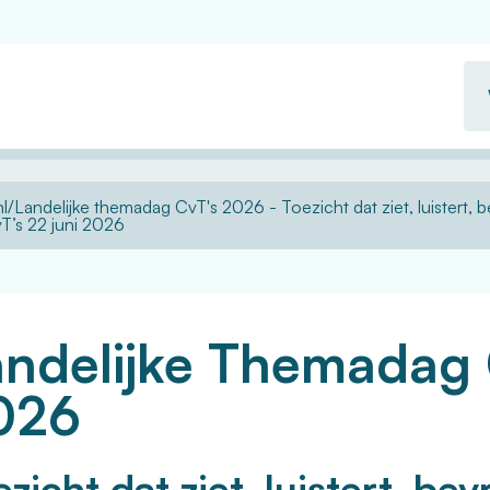
Wa
zo
u?
l
Landelijke themadag CvT's 2026 - Toezicht dat ziet, luistert, be
T’s 22 juni 2026
ndelijke Themadag C
026
zicht dat ziet, luistert, bev