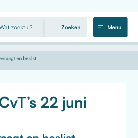
t
Menu
ekt
vraagt en beslist.
vT’s 22 juni
raagt en beslist