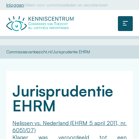
Inloggen
Alleen voor commissieleden en secretarissen
Commissie
van
Menu
Toezicht
U
Kennis
Dossiers
Internationale
Commissiesvantoezicht.nl
Jurisprudentie EHRM
bent
wet- en
hier:
regelgeving
Jurisprudentie
EHRM
Nelissen vs. Nederland (EHRM 5 april 2011, nr.
6051/07)
Klager was veroordeeld tot een