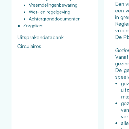
Een v
Vreemdelingenbewaring
een v
Wet- en regelgeving
in gr
Achtergronddocumenten
Regl
Zorgplicht
vreem
De Pb
Uitsprakendatabank
Circulaires
Gezin
Vanaf
gezin
De ge
speel
gez
uit
max
gez
van
ver
all