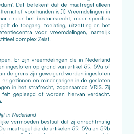
dium’. Dat betekent dat de maatregel alleen
lternatief voorhanden is.
[1]
Vreemdelingen in
aar onder het bestuursrecht, meer specifiek
t de toegang, toelating, uitzetting en het
etentiecentra voor vreemdelingen, namelijk
itieel complex Zeist.
epen. Er zijn vreemdelingen die in Nederland
n ingesloten op grond van artikel 59, 59a of
n de grens zijn geweigerd worden ingesloten
 er gezinnen en minderjarigen in de gesloten
ngen in het strafrecht, zogenaamde VRIS. Zij
 feit gepleegd of worden hiervan verdacht.
.
jf in Nederland
ijke vermoeden bestaat dat zij onrechtmatig
. De maatregel die de artikelen 59, 59a en 59b