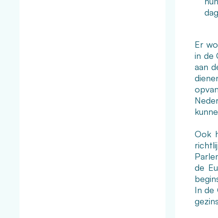
hun
dag
Er wo
in de
aan d
diene
opvan
Neder
kunne
Ook h
richt
Parle
de Eu
begin
In de
gezin