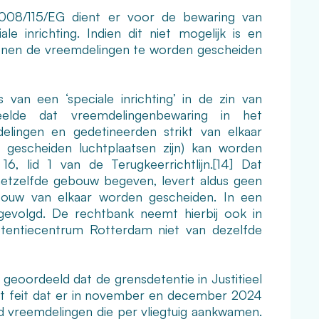
 2008/115/EG dient er voor de bewaring van
 inrichting. Indien dit niet mogelijk is en
enen de vreemdelingen te worden gescheiden
an een ‘speciale inrichting’ in de zin van
de dat vreemdelingenbewaring in het
lingen en gedetineerden strikt van elkaar
 gescheiden luchtplaatsen zijn) kan worden
16, lid 1 van de Terugkeerrichtlijn.
[14]
Dat
 hetzelfde gebouw begeven, levert aldus geen
gebouw van elkaar worden gescheiden. In een
evolgd. De rechtbank neemt hierbij ook in
tentiecentrum Rotterdam niet van dezelfde
 geoordeeld dat de grensdetentie in Justitieel
het feit dat er in november en december 2024
d vreemdelingen die per vliegtuig aankwamen.