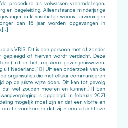
fde procedure als volwassen vreemdelingen.
g en begeleiding. Alleenstaande minderjarige
evangen in kleinschalige woonvoorzieningen
 jonger dan 15 jaar worden opgevangen in
.
[9]
id als VRIS. Dit is een persoon met of zonder
eft gepleegd of hiervan wordt verdacht. Deze
enis) uit in het reguliere gevangeniswezen.
 uit Nederland.
[10]
Uit een onderzoek van de
at de organisaties die met elkaar communiceren
jd op de juiste wijze doen. Dit kan tot gevolg
 ze dat wel zouden moeten en kunnen.
[11]
Een
wangverpleging is opgelegd. In februari 2021
ling mogelijk moet zijn en dat een vlotte en
d om te voorkomen dat zij in een uitzichtloze