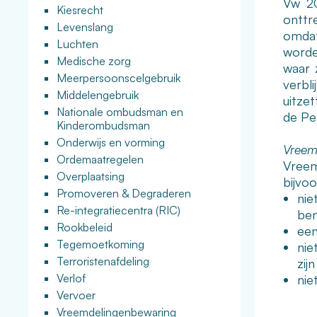
Vw 20
Kiesrecht
onttr
Levenslang
omdat
Luchten
worde
Medische zorg
waar 
Meerpersoonscelgebruik
verbl
Middelengebruik
uitze
Nationale ombudsman en
de Pe
Kinderombudsman
Onderwijs en vorming
Vreem
Ordemaatregelen
Vreem
Overplaatsing
bijvo
Promoveren & Degraderen
nie
Re-integratiecentra (RIC)
ben
Rookbeleid
een
Tegemoetkoming
nie
Terroristenafdeling
zij
Verlof
nie
Vervoer
Vreemdelingenbewaring