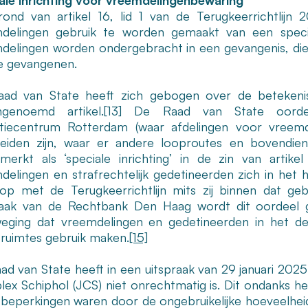
ale inrichting voor vreemdelingenbewaring
ond van artikel 16, lid 1 van de Terugkeerrichtlijn
delingen gebruik te worden gemaakt van een speciale
delingen worden ondergebracht in een gevangenis, di
e gevangenen.
ad van State heeft zich gebogen over de betekenis v
genoemd artikel.
[13]
De Raad van State oordeel
tiecentrum Rotterdam (waar afdelingen voor vreemde
eiden zijn, waar er andere looproutes en bovendien
merkt als ‘speciale inrichting’ in de zin van artikel 
delingen en strafrechtelijk gedetineerden zich in het
d op met de
Terugkeerrichtlijn mits zij binnen dat 
raak van de Rechtbank Den Haag wordt dit oordeel g
eging dat vreemdelingen en gedetineerden in het de
ruimtes gebruik maken.
[15]
ad van State heeft in een uitspraak van 29 januari 2025
ex Schiphol (JCS) niet onrechtmatig is. Dit ondanks 
beperkingen waren door de ongebruikelijke hoeveelhei