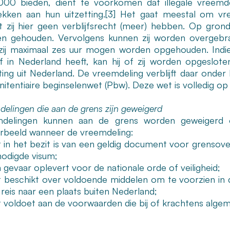
00 bieden, dient te voorkomen dat illegale vreemde
ekken aan hun uitzetting.
[3]
Het gaat meestal om vre
 zij hier geen verblijfsrecht (meer) hebben. Op gron
n gehouden. Vervolgens kunnen zij worden overgebr
zij maximaal zes uur mogen worden opgehouden. Indie
ijf in Nederland heeft, kan hij of zij worden opgeslot
tting uit Nederland. De vreemdeling verblijft daar ond
nitentiaire beginselenwet (Pbw). Deze wet is volledig o
delingen die aan de grens zijn geweigerd
delingen kunnen aan de grens worden geweigerd 
orbeeld wanneer de vreemdeling:
t in het bezit is van een geldig document voor grensove
odigde visum;
 gevaar oplevert voor de nationale orde of veiligheid;
t beschikt over voldoende middelen om te voorzien in d
n reis naar een plaats buiten Nederland;
t voldoet aan de voorwaarden die bij of krachtens algem