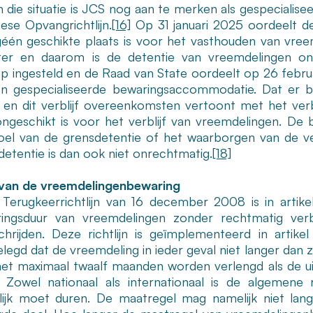
n die situatie is JCS nog aan te merken als gespeciali
ese Opvangrichtlijn.
[16]
Op 31 januari 2025 oordeelt d
één geschikte plaats is voor het vasthouden van vreem
ter en daarom is de detentie van vreemdelingen on
p ingesteld en de Raad van State oordeelt op 26 febru
en gespecialiseerde bewaringsaccommodatie. Dat er b
n en dit verblijf overeenkomsten vertoont met het verb
ngeschikt is voor het verblijf van vreemdelingen. De
oel van de grensdetentie of het waarborgen van de ve
detentie is dan ook niet onrechtmatig.
[18]
van de vreemdelingenbewaring
 Terugkeerrichtlijn van 16 december 2008 is in artik
ingsduur van vreemdelingen zonder rechtmatig ver
chrijden. Deze richtlijn is geïmplementeerd in artik
legd dat de vreemdeling in ieder geval niet langer dan z
et maximaal twaalf maanden worden verlengd als de uitz
. Zowel nationaal als internationaal is de algemene 
ijk moet duren. De maatregel mag namelijk niet lange