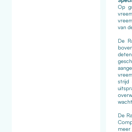
Speci
Op gr
vreem
vreem
van d
De Ra
boven
deten
gesch
aange
vreem
strij
uitsp
overw
wacht
De Ra
Compl
meer 