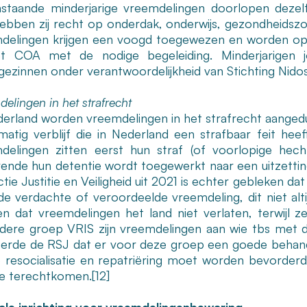
nstaande minderjarige vreemdelingen doorlopen dezel
ebben zij recht op onderdak, onderwijs, gezondheidszor
delingen krijgen een voogd toegewezen en worden opg
et COA met de nodige begeleiding. Minderjarigen
gezinnen onder verantwoordelijkheid van Stichting Nidos
elingen in het strafrecht
derland worden vreemdelingen in het strafrecht aangedu
matig verblijf die in Nederland een strafbaar feit he
delingen zitten eerst hun straf (of voorlopige hecht
ende hun detentie wordt toegewerkt naar een uitzetting
tie Justitie en Veiligheid uit 2021 is echter gebleken d
de verdachte of veroordeelde vreemdeling, dit niet alti
n dat vreemdelingen het land niet verlaten, terwijl
ndere groep VRIS zijn vreemdelingen aan wie tbs met d
eerde de RSJ dat er voor deze groep een goede behande
ge resocialisatie en repatriëring moet worden bevorder
tie terechtkomen.
[12]