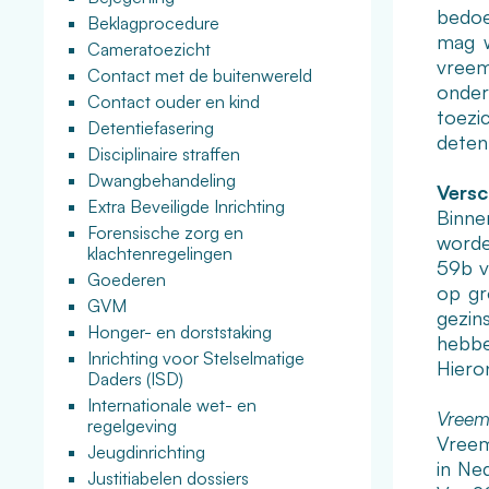
bedoe
Beklagprocedure
mag w
Cameratoezicht
vreem
Contact met de buitenwereld
onder
Contact ouder en kind
toezi
Detentiefasering
deten
Disciplinaire straffen
Dwangbehandeling
Versc
Extra Beveiligde Inrichting
Binne
Forensische zorg en
worde
klachtenregelingen
59b v
Goederen
op gr
GVM
gezin
Honger- en dorststaking
hebbe
Inrichting voor Stelselmatige
Hiero
Daders (ISD)
Internationale wet- en
Vreem
regelgeving
Vreem
Jeugdinrichting
in Ned
Justitiabelen dossiers