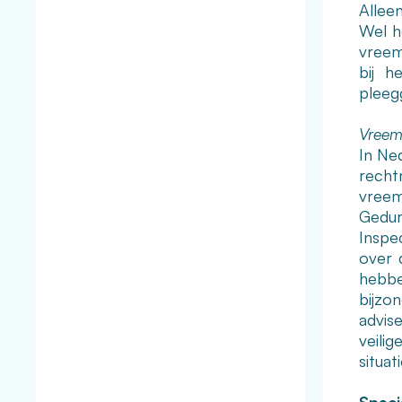
Allee
Wel h
vreem
bij h
pleeg
Vreemd
In Ne
recht
vreem
Gedur
Inspec
over 
hebbe
bijzo
advis
veili
situa