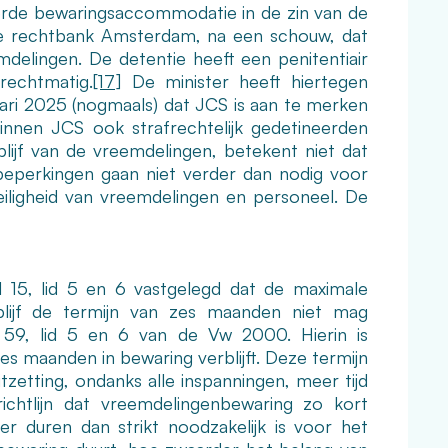
seerde bewaringsaccommodatie in de zin van de
e rechtbank Amsterdam, na een schouw, dat
delingen. De detentie heeft een penitentiair
rechtmatig.
[17]
De minister heeft hiertegen
ari 2025 (nogmaals) dat JCS is aan te merken
innen JCS ook strafrechtelijk gedetineerden
lijf van de vreemdelingen, betekent niet dat
 beperkingen gaan niet verder dan nodig voor
iligheid van vreemdelingen en personeel. De
el 15, lid 5 en 6 vastgelegd dat de maximale
blijf de termijn van zes maanden niet mag
el 59, lid 5 en 6 van de Vw 2000. Hierin is
es maanden in bewaring verblijft. Deze termijn
etting, ondanks alle inspanningen, meer tijd
richtlijn dat vreemdelingenbewaring zo kort
r duren dan strikt noodzakelijk is voor het