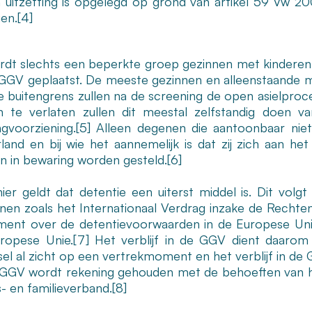
 uitzetting is opgelegd op grond van artikel 59 Vw 200
en.
[4]
rdt slechts een beperkte groep gezinnen met kinderen
 GGV geplaatst. De meeste gezinnen en alleenstaande mi
e buitengrens zullen na de screening de open asielproce
n te verlaten zullen dit meestal zelfstandig doen v
gvoorziening.
[5]
Alleen degenen die aantoonbaar niet
land en bij wie het aannemelijk is dat zij zich aan he
n in bewaring worden gesteld.
[6]
ier geldt dat detentie een uiterst middel is. Dit volgt
lijnen zoals het Internationaal Verdrag inzake de Recht
ment over de detentievoorwaarden in de Europese Un
ropese Unie.
[7]
Het verblijf in de GGV dient daarom ko
sel al zicht op een vertrekmoment en het verblijf in de 
 GGV wordt rekening gehouden met de behoeften van h
s- en familieverband.
[8]