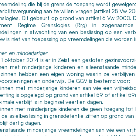
reemdeling die bij de grens de toegang wordt geweigerd
erblijfsvergunning aan te willen vragen (artikel 28 Vw 2
enslogies. Dit gebeurt op grond van artikel 6 Vw 2000. 
ement Regime Grenslogies (Rrg) in zogenaamde gr
delingen in afwachting van een beslissing op een verbli
w is niet van toepassing op vreemdelingen die worden 
nen en minderjarigen
 1 oktober 2014 is er in Zeist een gesloten gezinsvoorz
nen met minderjarige kinderen en alleenstaande minder
zinnen hebben een eigen woning waarin ze verblijven
voorzieningen en onderwijs. De GGV is bestemd voor:
innen met minderjarige kinderen aan wie een vrijhei
zetting is opgelegd op grond van artikel 59 of artikel 5
imale verblijf is in beginsel veertien dagen.
innen met minderjarige kinderen die geen toegang tot
 de asielbeslissing in grensdetentie zitten op grond van
blijf dertig dagen.
eenstaande minderjarige vreemdelingen aan wie een vr