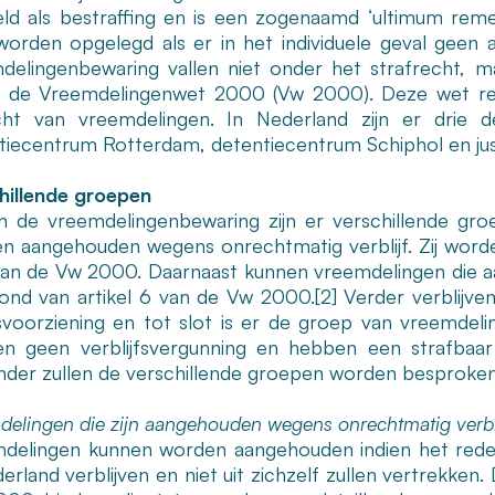
ld als bestraffing en is een zogenaamd ‘ultimum reme
orden opgelegd als er in het individuele geval geen a
delingenbewaring vallen niet onder het strafrecht, m
 de Vreemdelingenwet 2000 (Vw 2000). Deze wet regel
cht van vreemdelingen. In Nederland zijn er drie d
tiecentrum Rotterdam, detentiecentrum Schiphol en just
hillende groepen
n de vreemdelingenbewaring zijn er verschillende gro
n aangehouden wegens onrechtmatig verblijf. Zij worde
an de Vw 2000. Daarnaast kunnen vreemdelingen die aa
ond van artikel 6 van de Vw 2000.
[2]
Verder verblijven
svoorziening en tot slot is er de groep van vreemdeli
n geen verblijfsvergunning en hebben een strafbaar
nder zullen de verschillende groepen worden besproken
delingen die zijn aangehouden wegens onrechtmatig verbli
delingen kunnen worden aangehouden indien het redel
erland verblijven en niet uit zichzelf zullen vertrekken