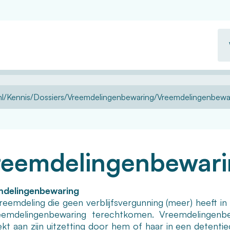
Wa
zo
u?
l
Kennis
Dossiers
Vreemdelingenbewaring
Vreemdelingenbewa
reemdelingenbewar
mdelingenbewaring
reemdeling die geen verblijfsvergunning (meer) heeft in
eemdelingenbewaring terechtkomen. Vreemdelingenb
ekt aan zijn uitzetting door hem of haar in een detenti