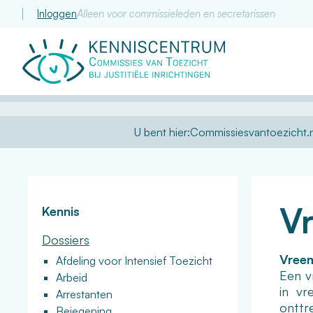
Inloggen
Alleen voor commissieleden en secretarissen
Commissie
van
Toezicht
U bent hier:
Commissiesvantoezicht.n
V
Kennis
Dossiers
Vree
Afdeling voor Intensief Toezicht
Een v
Arbeid
in vr
Arrestanten
onttr
Bejegening