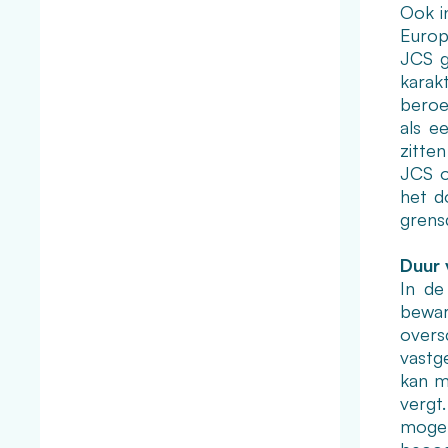
Ook i
Europ
JCS g
karak
beroe
als e
zitte
JCS o
het d
grens
Duur 
In de
bewar
overs
vastge
kan m
vergt
mogel