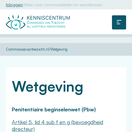
Inloggen
Alleen voor commissieleden en secretarissen
Commissie
van
Menu
Toezicht
U
Kennis
Dossiers
Dwangbehandeling
Commissiesvantoezicht.nl
Wetgeving
bent
hier:
Wetgeving
Penitentiaire beginselenwet (Pbw)
Artikel 5, lid 4 sub f en g (bevoegdheid
directeur)