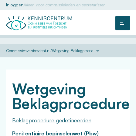
Inloggen
Alleen voor commissieleden en secretarissen
Commissie
van
Menu
Toezicht
U
Kennis
Dossiers
Beklagprocedure
Commissiesvantoezicht.nl
Wetgeving Beklagprocedure
bent
hier:
Wetgeving
Beklagprocedure
Beklagprocedure gedetineerden
Penitentiaire beginselenwet (Pbw)