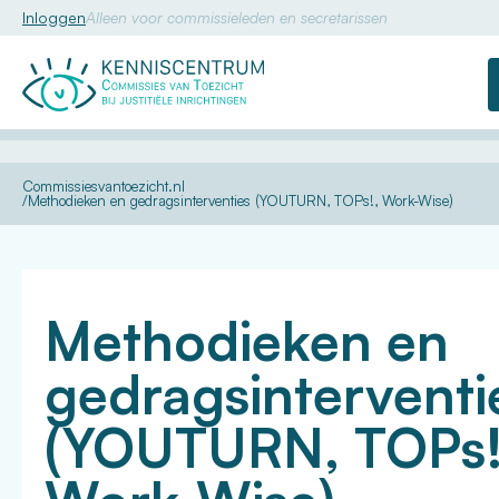
Inloggen
Alleen voor commissieleden en secretarissen
Commissie
van
Toezicht
U
Kennis
Dossiers
Verblijf in
Commissiesvantoezicht.nl
bent
jeugdinrichting
Methodieken en gedragsinterventies (YOUTURN, TOPs!, Work-Wise)
hier:
Methodieken en
gedragsinterventi
(YOUTURN, TOPs!