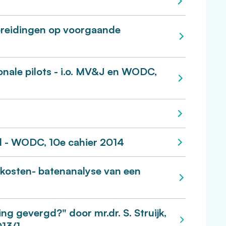
tbreidingen op voorgaande
onale pilots - i.o. MV&J en WODC,
l - WODC, 10e cahier 2014
 kosten- batenanalyse van een
g gevergd?" door mr.dr. S. Struijk,
013/1