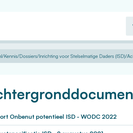
Wa
zo
u?
l
Kennis
Dossiers
Inrichting voor Stelselmatige Daders (ISD)
Ac
chtergronddocumen
ort Onbenut potentieel ISD - WODC 2022