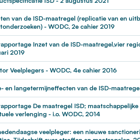
uctspecificatie ISD - 2 augustus 2021
cten van de ISD-maatregel (replicatie van en ui
ctonderzoeken) - WODC, 2e cahier 2019
rapportage Inzet van de ISD-maatregel,vier regi
uari 2019
tor Veelplegers - WODC, 4e cahier 2016
e- en langetermijneffecten van de ISD-maatrege
rapportage De maatregel ISD; maatschappelijke
tuele verlenging - i.o. WODC, 2014
hedendaagse veelpleger: een nieuwe sanctionerin
ies, Tijdschrift over straffen en maatregelen, 2