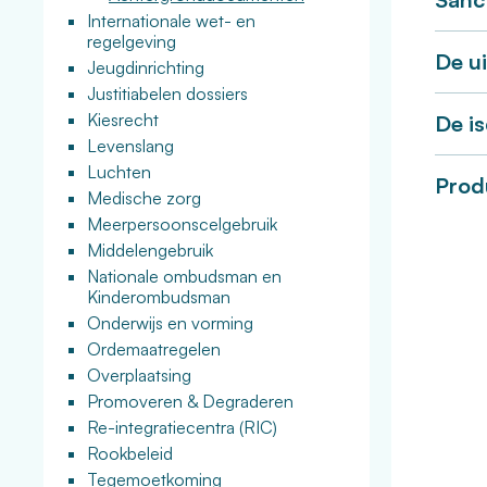
Internationale wet- en
regelgeving
De ui
Jeugdinrichting
Justitiabelen dossiers
Kiesrecht
De is
Levenslang
Luchten
Prod
Medische zorg
Meerpersoonscelgebruik
Middelengebruik
Nationale ombudsman en
Kinderombudsman
Onderwijs en vorming
Ordemaatregelen
Overplaatsing
Promoveren & Degraderen
Re-integratiecentra (RIC)
Rookbeleid
Tegemoetkoming