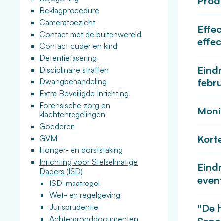
Prod
Beklagprocedure
Cameratoezicht
Effe
Contact met de buitenwereld
effe
Contact ouder en kind
Detentiefasering
Eind
Disciplinaire straffen
Dwangbehandeling
febr
Extra Beveiligde Inrichting
Forensische zorg en
Moni
klachtenregelingen
Goederen
Kort
GVM
Honger- en dorststaking
Inrichting voor Stelselmatige
Eind
Daders (ISD)
even
ISD-maatregel
Wet- en regelgeving
Jurisprudentie
"De 
Achtergronddocumenten
Sanct