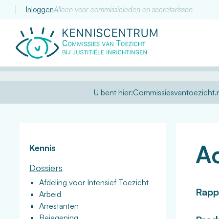
Inloggen
Alleen voor commissieleden en secretarissen
Commissie
van
Toezicht
U bent hier:
Commissiesvantoezicht.n
A
Kennis
Dossiers
Afdeling voor Intensief Toezicht
Rapp
Arbeid
Arrestanten
Bejegening