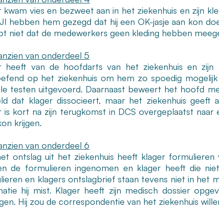
r kwam vies en bezweet aan in het ziekenhuis en zijn k
JI hebben hem gezegd dat hij een OK-jasje aan kon doen
jpt niet dat de medewerkers geen kleding hebben meeg
anzien van onderdeel 5
r heeft van de hoofdarts van het ziekenhuis en zij
oefend op het ziekenhuis om hem zo spoedig mogelijk 
alle testen uitgevoerd. Daarnaast beweert het hoofd med
ld dat klager dissocieert, maar het ziekenhuis geeft 
r is kort na zijn terugkomst in DCS overgeplaatst naar
on krijgen.
anzien van onderdeel 6
et ontslag uit het ziekenhuis heeft klager formulieren
n de formulieren ingenomen en klager heeft die nie
ieren en klagers ontslagbrief staan tevens niet in het m
matie hij mist. Klager heeft zijn medisch dossier opge
gen. Hij zou de correspondentie van het ziekenhuis will