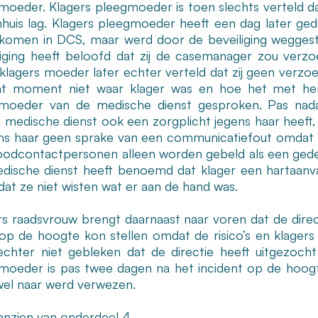
moeder. Klagers pleegmoeder is toen slechts verteld da
nhuis lag. Klagers pleegmoeder heeft een dag later ge
 komen in DCS, maar werd door de beveiliging weggest
liging heeft beloofd dat zij de casemanager zou ver
 klagers moeder later echter verteld dat zij geen verz
t moment niet waar klager was en hoe het met hem
moeder van de medische dienst gesproken. Pas nad
medische dienst ook een zorgplicht jegens haar heeft, kr
ns haar geen sprake van een communicatiefout omdat 
oodcontactpersonen alleen worden gebeld als een gedeti
dische dienst heeft benoemd dat klager een hartaanva
dat ze niet wisten wat er aan de hand was.
s raadsvrouw brengt daarnaast naar voren dat de directie
k op de hoogte kon stellen omdat de risico’s en klagers
echter niet gebleken dat de directie heeft uitgezoch
moeder is pas twee dagen na het incident op de hoogte
wel naar werd verwezen.
anzien van onderdeel 4