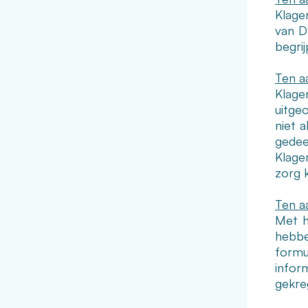
Klage
van D
begri
Ten a
Klage
uitge
niet 
gedee
Klage
zorg k
Ten a
Met h
hebbe
formul
infor
gekre