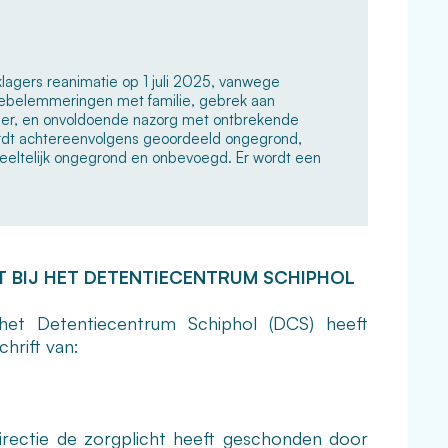
 klagers reanimatie op 1 juli 2025, vanwege
ebelemmeringen met familie, gebrek aan
gkeer, en onvoldoende nazorg met ontbrekende
rdt achtereenvolgens geoordeeld ongegrond,
deeltelijk ongegrond en onbevoegd. Er wordt een
T BIJ
HET DETENTIECENTRUM SCHIPHOL
het Detentiecentrum Schiphol (DCS) heeft
hrift van:
directie de zorgplicht heeft geschonden door