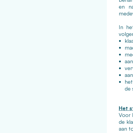
en na
medew
In he
volge
kla
mac
med
aan
ver
aan
het
de 
Het s
Voor 
de kl
aan t