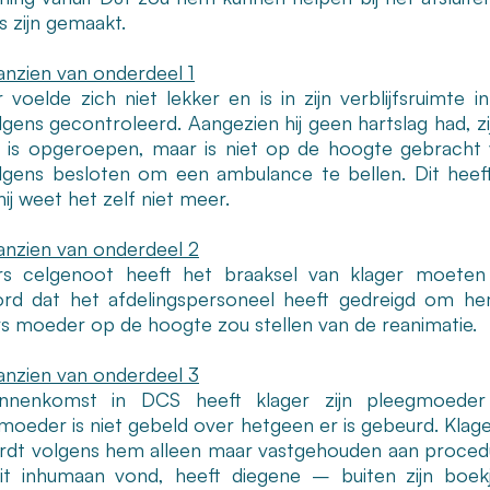
s zijn gemaakt.
anzien van onderdeel 1
r voelde zich niet lekker en is in zijn verblijfsruimt
lgens gecontroleerd. Aangezien hij geen hartslag had, z
t is opgeroepen, maar is niet op de hoogte gebracht 
lgens besloten om een ambulance te bellen. Dit heef
ij weet het zelf niet meer.
anzien van onderdeel 2
rs celgenoot heeft het braaksel van klager moeten 
rd dat het afdelingspersoneel heeft gedreigd om hem
rs moeder op de hoogte zou stellen van de reanimatie.
anzien van onderdeel 3
innenkomst in DCS heeft klager zijn pleegmoeder
moeder is niet gebeld over hetgeen er is gebeurd. Klage
rdt volgens hem alleen maar vastgehouden aan proced
it inhumaan vond, heeft diegene – buiten zijn b