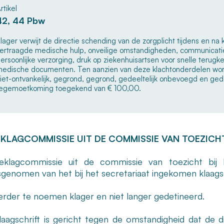
rtikel
42, 44 Pbw
lager verwijt de directie schending van de zorgplicht tijdens en na
ertraagde medische hulp, onveilige omstandigheden, communicati
ersoonlijke verzorging, druk op ziekenhuisartsen voor snelle teru
edische documenten. Ten aanzien van deze klachtonderdelen wo
iet-ontvankelijk, gegrond, gegrond, gedeeltelijk onbevoegd en ge
egemoetkoming toegekend van € 100,00.
EKLAGCOMMISSIE UIT DE COMMISSIE VAN TOEZICH
klagcommissie uit de commissie van toezicht bij 
sgenomen van het bij het secretariaat ingekomen klaagsc
verder te noemen klager en niet langer gedetineerd.
laagschrift is gericht tegen de omstandigheid dat de 