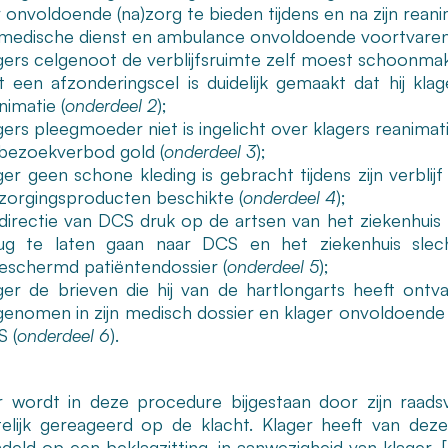
 onvoldoende (na)zorg te bieden tijdens en na zijn reani
medische dienst en ambulance onvoldoende voortvaren
gers celgenoot de verblijfsruimte zelf moest schoonma
 een afzonderingscel is duidelijk gemaakt dat hij klag
nimatie (
onderdeel 2
);
gers pleegmoeder niet is ingelicht over klagers reanimati
bezoekverbod gold (
onderdeel 3
);
ger geen schone kleding is gebracht tijdens zijn verblijf
zorgingsproducten beschikte (
onderdeel 4
);
directie van DCS druk op de artsen van het ziekenhuis
ug te laten gaan naar DCS en het ziekenhuis slec
eschermd patiëntendossier (
onderdeel 5
);
ger de brieven die hij van de hartlongarts heeft ontv
enomen in zijn medisch dossier en klager onvoldoende 
 (
onderdeel 6
).
r wordt in deze procedure bijgestaan door zijn raads
ftelijk gereageerd op de klacht. Klager heeft van de
deld op een beklagzitting, in aanwezigheid van klager, 