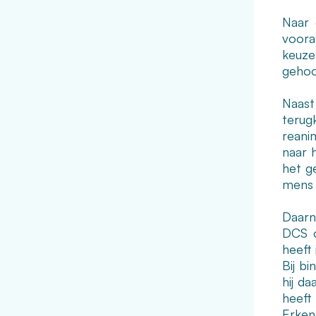
Naar 
voora
keuzes
gehoo
Naast
terug
reani
naar 
het g
mens 
Daarna
DCS o
heeft
Bij b
hij da
heeft
Erken