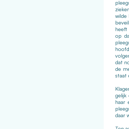
pleeg
zieke
wilde
bevei
heeft
op da
pleeg
hoofd 
volge
dat n
de me
staat 
Klager
gelij
haar 
pleeg
daar 
Ten a