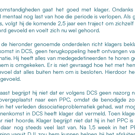
omstandigheden gaat het goed met klager. Ondanks dat
l mentaal nog last van hoe die periode is verlopen. Al
, volgt hij de komende 2,5 jaar een traject om zichzelf 
rd gevoeld en voelt zich nu wel gehoord.
 de hieronder genoemde onderdelen richt klagers beklag
komst in DCS, geen terugkoppeling heeft ontvangen van
matie. Hij heeft alles van medegedetineerden te horen g
hem is omgekeken. Er is niet gevraagd hoe het met hem 
evoel dat alles buiten hem om is besloten. Hierdoor he
gevoeld.
ast begrijpt hij niet dat er volgens DCS geen nazorg nod
vergeplaatst naar een PPC, omdat de benodigde zo
 in het verleden dissociatieproblematiek gehad, wat mog
innenkomst in DCS heeft klager dat vermeld. Toen klage
ar niet hoorde. Klager begrijpt niet dat hij in het PPC i
 daar nog steeds veel last van. Na 1,5 week in het P
ning vanuit DJI zou hem kunnen helpen bij het afsluiten