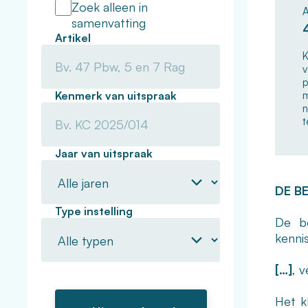
Zoek alleen in
A
samenvatting
Artikel
K
v
p
Kenmerk van uitspraak
m
n
t
Jaar van uitspraak
DE B
Type instelling
De be
kenni
[…]
, 
Het k