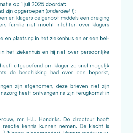
matie op 1 juli 2025 doordat:
d zijn opgeroepen (
onderdeel 1
);
ken en klagers celgenoot middels een dreiging
ers familie niet mocht inlichten over klagers
e en plaatsing in het ziekenhuis en er een bel-
 in het ziekenhuis en hij niet over persoonlijke
 heeft uitgeoefend om klager zo snel mogelijk
hts de beschikking had over een beperkt,
angen zijn afgenomen, deze brieven niet zijn
nazorg heeft ontvangen na zijn terugkomst in
vrouw, mr. H.L. Hendriks. De directeur heeft
ze reactie kennis kunnen nemen. De klacht is
[…] (klagers pleegmoeder), klagers raadsvrouw