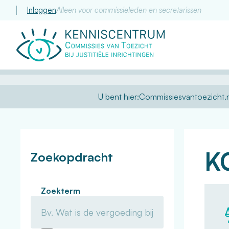
Inloggen
Alleen voor commissieleden en secretarissen
Commissie
van
Toezicht
U bent hier:
Commissiesvantoezicht.n
K
Zoekopdracht
Zoekterm