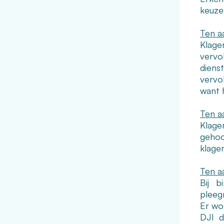
keuze
Ten a
Klage
vervo
diens
vervo
want h
Ten a
Klage
gehoo
klage
Ten a
Bij b
pleeg
Er wo
DJI d