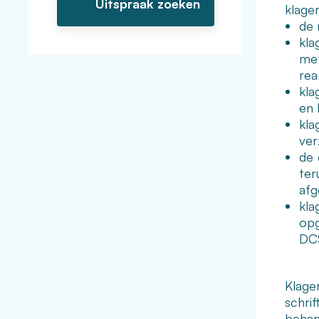
klager
de 
kla
met
rea
kla
en 
kla
ver
de 
ter
afg
kla
opg
DCS
Klage
schri
behan