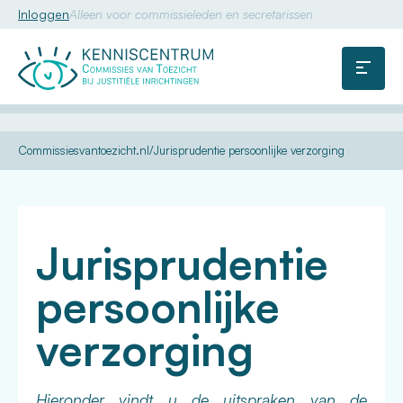
Inloggen
Alleen voor commissieleden en secretarissen
Commissie
van
Menu
Toezicht
U
Kennis
Dossiers
Zorgplicht
Persoonlijke
Commissiesvantoezicht.nl
Jurisprudentie persoonlijke verzorging
bent
verzorging
hier:
Jurisprudentie
persoonlijke
verzorging
Hieronder vindt u de uitspraken van de