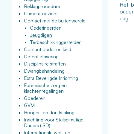
Het b
Beklagprocedure
ouder
Cameratoezicht
dag.
Contact met de buitenwereld
Gedetineerden
Jeugdigen
Terbeschikkinggestelden
Contact ouder en kind
Detentiefasering
Disciplinaire straffen
Dwangbehandeling
Extra Beveiligde Inrichting
Forensische zorg en
klachtenregelingen
Goederen
GVM
Honger- en dorststaking
Inrichting voor Stelselmatige
Daders (ISD)
Internationale wet- en