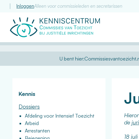
Inloggen
Alleen voor commissieleden en secretarissen
Commissie
van
Toezicht
U bent hier:
Commissiesvantoezicht.n
Ju
Kennis
Dossiers
Hiero
Afdeling voor Intensief Toezicht
de
jur
Arbeid
Arrestanten
18 jul
Bejegening