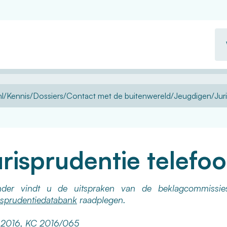
Wa
zo
u?
l
Kennis
Dossiers
Contact met de buitenwereld
Jeugdigen
Jur
risprudentie telefoo
nder vindt u de uitspraken van de beklagcommissi
isprudentiedatabank
raadplegen.
i 2016,
KC 2016/065