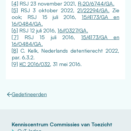
[4]
RSJ 23 november 2021,
R-20/6744/GA.
[5]
RSJ 3 oktober 2022,
21/22294/GA.
Zie
ook; RSJ 15 juli 2016,
15/4173/GA en
16/0484/GA.
[6]
RSJ 12 juli 2016,
16//0327/GA.
[7]
RSJ 15 juli 2016,
15/4173/GA en
16/0484/GA.
[8]
C. Kelk, Nederlands detentierecht 2022,
par. 6.3.2.
[9]
KC 2016/032,
31 mei 2016.
Gedetineerden
Kenniscentrum Commissies van Toezicht