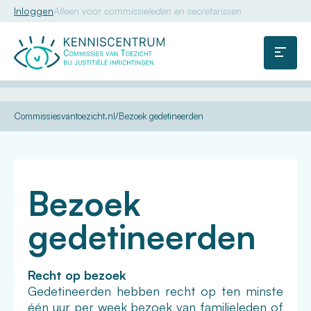
Inloggen
Alleen voor commissieleden en secretarissen
Commissie
van
Menu
Toezicht
U
Kennis
Dossiers
Contact met
Gedetineerden
Commissiesvantoezicht.nl
Bezoek gedetineerden
bent
de
hier:
buitenwereld
Bezoek
gedetineerden
Recht op bezoek
Gedetineerden hebben recht op ten minste
één uur per week bezoek van familieleden of