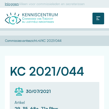
Inloggen
Alleen voor commissieleden en secretarissen
Commissie
van
Menu
Toezicht
U
Uitspraken
Commissiesvantoezicht.nl
KC 2021/044
bent
zoeken
hier:
KC 2021/044
30/07/2021
Artikel
29, 35, 68a, 71a Pbw