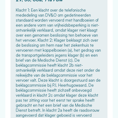
Klacht 1: Een klacht over de telefonische
mededeling van DV&O om gedetineerden
standaard worden vervoerd met handboeien of
een andere vorm van vrijheidsbeperking is niet-
ontvankelijk verklaard, omdat klager niet klaagt
over een genomen beslissing ten behoeve van
het vervoer. Klacht 2: Klager beklaagt zich over
de beslissing om hem naar het ziekenhuis te
vervoeren met koppelboeien (a), het gedrag van
de transportgeleiders jegens klager (b) en een
brief van de Medische Dienst (c). De
beklagcommissie heeft klacht 2b niet-
ontvankelijk verklaard omdat deze niet onder de
reikwijdte van de beklagcommissie voor het
vervoer valt. Deze klacht is doorgestuurd aan de
beklagcommissie bij P.I. Heerhugowaard. De
beklagcommissie heeft zichzelf onbevoegd
verklaard in klacht 2c omdat klager deze klacht
pas ter zitting voor het eerst ter sprake heeft
gebracht en het een brief van de Medische
Dienst betreft. In klacht 2a heeft de raadsvrouw
aangevoerd dat klager geboeid is vervoerd