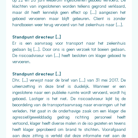
op 22 en 28 juni wederom ingeslotenen geboeid vervoerd. De
klachten van ingeslotenen worden telkens gegrond verklaard,
maar dit heeft kennelijk geen effect op [...] aangezien het
geboeid vervoeren maar blijft gebeuren. Client is zonder
handboeien weer terug vervoerd van het ziekenhuis naar [...].
Standpunt directeur [...]
Er is een aanvraag voor transport naar het ziekenhuis
gedaan bij [...]. Door ons is geen verzoek tot boeien gedaan.
De risicoadviseur van [...] heeft besloten om klager geboeid te
vervoeren.
Standpunt directeur [...]
Dhr. […] verwijst naar de brief van [...] van 31 mei 2017. De
uiteenzetting in deze brief is duidelijk. Wanneer er een
ingeslotene naar een publieke ruimte wordt vervoerd, wordt hij
geboeid. Lastiger is het niet. De risicoadviseur kijkt bij de
beoordeling van de transportaanvraag naar ervaringen uit het
verleden. Het gaat in de onderhavige zaak om een klager die
agressief/gewelddadig gedrag richting personeel heeft
vertoond, klager heeft diverse malen in de iso gezeten en tevens
heeft klager geprobeerd om brand te stichten. Voorafgaand
aan deze zitting is verteld dat deze informatie niet aan de