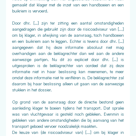
gemaakt dat klager met de inzet van een handboeien en een
buikriem is vervoerd.
Door dhr. […] zijn ter zitting een aantal omstandigheden
aangedragen die gebruikt zijn door de risicoadviseur van [...]
om bij klager, in afwijking van de aanvraag, toch handboeien
en een buikriem aan te leggen. Echter is tevens door dhr. […]
aangegeven dat hij deze informatie absoluut niet mag
overhandigen aan de beklagrechter dan wel aan de andere
aanwezige partijen. Nu dit zo expliciet door dhr. […] is
uitgesproken is de beklagrechter van oordeel dat zij deze
informatie niet in haar beslissing kan meenemen, te meer
omdat deze informatie niet te verifiëren is. De beklagrechter zal
daarom bij haar beslissing alleen uit gaan van de aanwezige
stukken in het dossier.
Op grond van de aanvraag door de directie bestond geen
aanleiding klager te boeien tijdens het transport. Dat sprake
was van vluchtgevaar is gesteld noch gebleken. Evenmin is
gebleken van andere omstandigheden die bij aanvang van het
transport geboeid vervoer noodzakelijk maakten.
De keuze van (de risicoadviseur van) [...] om bij klager in