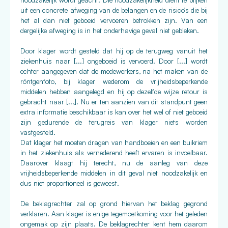
noodzakelijk wordt geacht. Die noodzakelijkheid dient te blijken
uit een concrete afweging van de belangen en de risico’s die bij
het al dan niet geboeid vervoeren betrokken zijn. Van een
dergelijke afweging is in het onderhavige geval niet gebleken.
Door klager wordt gesteld dat hij op de terugweg vanuit het
ziekenhuis naar [...] ongeboeid is vervoerd. Door [...] wordt
echter aangegeven dat de medewerkers, na het maken van de
röntgenfoto, bij klager wederom de vrijheidsbeperkende
middelen hebben aangelegd en hij op dezelfde wijze retour is
gebracht naar [...]. Nu er ten aanzien van dit standpunt geen
extra informatie beschikbaar is kan over het wel of niet geboeid
zijn gedurende de terugreis van klager niets worden
vastgesteld.
Dat klager het moeten dragen van handboeien en een buikriem
in het ziekenhuis als vernederend heeft ervaren is invoelbaar.
Daarover klaagt hij terecht, nu de aanleg van deze
vrijheidsbeperkende middelen in dit geval niet noodzakelijk en
dus niet proportioneel is geweest.
De beklagrechter zal op grond hiervan het beklag gegrond
verklaren. Aan klager is enige tegemoetkoming voor het geleden
ongemak op zijn plaats. De beklagrechter kent hem daarom