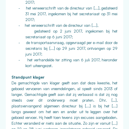
2017;
-
het verweerschrift van de directeur van [...], gedateerd
31 mei 2017, ingekomen bij het secretariaat op 31 mei
2017;
-
het verweerschrift van de directeur van [...],
gedateerd op 2 juni 2017, ingekomen bij het
secretariaat op 6 juni 2017;
-
de transportaanvraag, opgevraagd per e-mail door de
secretaris bij [...] op 29 juni 2017, ontvangen op 29
juni 2017;
-
het verhandelde ter zitting van 6 juli 2017, hieronder
kort uiteengezet.
Standpunt klager
De gemachtigde van klager geeft aan dat deze kwestie, het
geboeid vervoeren van vreemdelingen, al speelt sinds 2013 of
langer. Gemachtigde geeft aan dat zij verbaasd is dat zij nog
steeds over dit onderwerp moet praten. Dhr. […],
plaatsvervangend algemeen directeur bij [...] is bij het [...]
langs geweest om het een en ander uit te leggen over het
geboeid vervoer. Hij heeft toen tevens zijn excuses aangeboden.
Echter veranderd er niets aan de situatie. Zo zijn er vanuit [...]