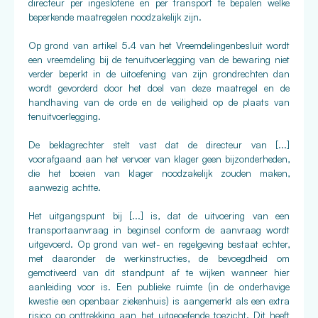
directeur per ingeslotene en per transport te bepalen welke
beperkende maatregelen noodzakelijk zijn.
Op grond van artikel 5.4 van het Vreemdelingenbesluit wordt
een vreemdeling bij de tenuitvoerlegging van de bewaring niet
verder beperkt in de uitoefening van zijn grondrechten dan
wordt gevorderd door het doel van deze maatregel en de
handhaving van de orde en de veiligheid op de plaats van
tenuitvoerlegging.
De beklagrechter stelt vast dat de directeur van [...]
voorafgaand aan het vervoer van klager geen bijzonderheden,
die het boeien van klager noodzakelijk zouden maken,
aanwezig achtte.
Het uitgangspunt bij [...] is, dat de uitvoering van een
transportaanvraag in beginsel conform de aanvraag wordt
uitgevoerd. Op grond van wet- en regelgeving bestaat echter,
met daaronder de werkinstructies, de bevoegdheid om
gemotiveerd van dit standpunt af te wijken wanneer hier
aanleiding voor is. Een publieke ruimte (in de onderhavige
kwestie een openbaar ziekenhuis) is aangemerkt als een extra
risico op onttrekking aan het uitgeoefende toezicht. Dit heeft