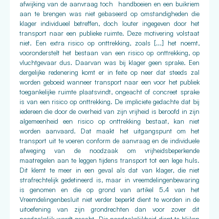
afwijking van de aanvraag toch handboeien en een buikriem
aan te brengen was niet gebaseerd op omstandigheden die
klager individueel betreffen, doch louter ingegeven door het
transport naar een publieke ruimte. Deze motivering volstaat
niet. Een extra risico op onttrekking, zoals [...] het noemt,
vooronderstelt het bestaan van een risico op onttrekking, op
vluchtgevaar dus. Daarvan was bij klager geen sprake. Een
dergelijke redenering komt er in feite op neer dat steeds zal
worden geboeid wanneer transport naar een voor het publiek
toegankelijke ruimte plaatsvindt, ongeacht of concreet sprake
is van een risico op onttrekking. De impliciete gedachte dat bij
iedereen die door de overheid van zijn vrijheid is beroofd in zijn
algemeenheid een risico op onttrekking bestaat, kan niet
worden aanvaard. Dat maakt het uitgangspunt om het
transport uit te voeren conform de aanvraag en de individuele
afweging van de noodzaak om vrijheidsbeperkende
maatregelen aan te leggen tijdens transport tot een lege huls.
Dit klemt te meer in een geval als dat van klager, die niet
strafrechtelijk gedetineerd is, maar in vreemdelingenbewaring
is genomen en die op grond van artikel 5.4 van het
Vreemdelingenbesluit niet verder beperkt dient te worden in de
uitoefening van zijn grondrechten dan voor zover dit