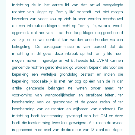
inrichting de in het eerste lid van dat artikel neergelegde
rechten van klager op ‘family life’ schendt. Het niet mogen
bezoeken van vader zou op zich kunnen worden beschouwd
als een inbreuk op klagers recht op ‘family life, waarbij wordt
opgemerkt dat niet vast staat hoe lang klager nog gedetineerd
zal zijn en er wel contact kan worden onderhouden via een
belregeling. De beklagcommissie is van oordeel dat de
inrichting in dit geval deze inbreuk op het family life heeft
mogen maken. Ingevolge artikel 8, tweede lid, EVRM kunnen
genoemde rechten gerechtvaardigd worden beperkt als voor die
beperking een wettelijke grondslag bestaat en indien die
beperking noodzakelijk is met het oog op één van de in dat
artikel genoemde belangen (te weten onder meer: ter
voorkoming van wanordelijkheden en strafbare feiten, ter
bescherming van de gezondheid of de goede zeden of ter
bescherming van de rechten en vrijheden van anderen). De
inrichting heeft toestemming gevraagd aan het OM en deze
heeft die toestemming twee keer geweigerd. Als reden daarvoor
is genoemd in de brief van de directeur van 13 april dat klager