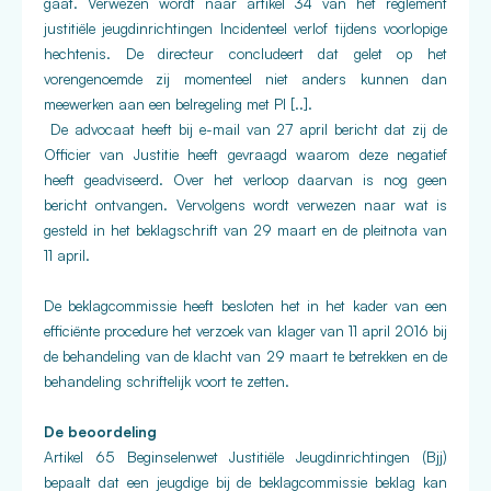
gaat. Verwezen wordt naar artikel 34 van het reglement
justitiële jeugdinrichtingen Incidenteel verlof tijdens voorlopige
hechtenis. De directeur concludeert dat gelet op het
vorengenoemde zij momenteel niet anders kunnen dan
meewerken aan een belregeling met PI [..].
De advocaat heeft bij e-mail van 27 april bericht dat zij de
Officier van Justitie heeft gevraagd waarom deze negatief
heeft geadviseerd. Over het verloop daarvan is nog geen
bericht ontvangen. Vervolgens wordt verwezen naar wat is
gesteld in het beklagschrift van 29 maart en de pleitnota van
11 april.
De beklagcommissie heeft besloten het in het kader van een
efficiënte procedure het verzoek van klager van 11 april 2016 bij
de behandeling van de klacht van 29 maart te betrekken en de
behandeling schriftelijk voort te zetten.
De beoordeling
Artikel 65 Beginselenwet Justitiële Jeugdinrichtingen (Bjj)
bepaalt dat een jeugdige bij de beklagcommissie beklag kan