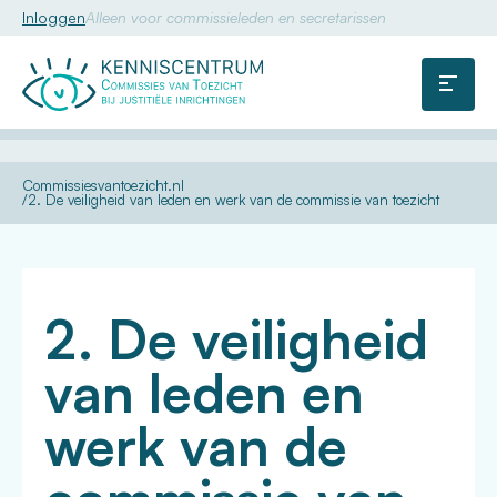
Inloggen
Alleen voor commissieleden en secretarissen
Commissie
van
Menu
Toezicht
U
Landelijke
Workshops
Commissiesvantoezicht.nl
bent
themadag
2. De veiligheid van leden en werk van de commissie van toezicht
hier:
CvT's
2022:
Toezicht
zonder
inzicht
leidt tot
een
commissie
2. De veiligheid
zonder
uitzicht
van leden en
werk van de