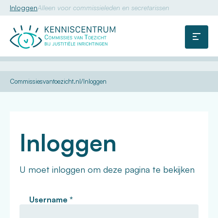
Inloggen
Alleen voor commissieleden en secretarissen
Commissie
van
Menu
Toezicht
U
Commissiesvantoezicht.nl
Inloggen
bent
hier:
Inloggen
U moet inloggen om deze pagina te bekijken
Username
*