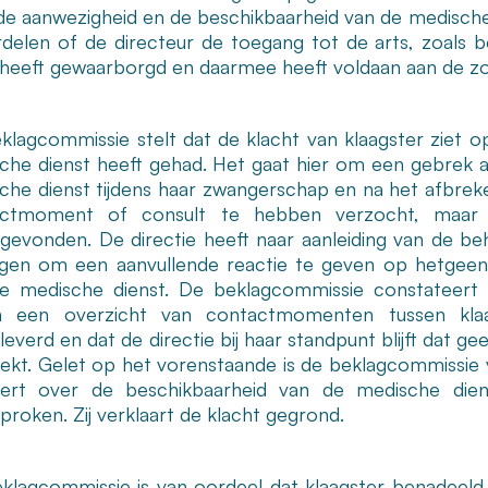
de aanwezigheid en de beschikbaarheid van de medische
delen of de directeur de toegang tot de arts, zoals 
heeft gewaarborgd en daarmee heeft voldaan aan de zor
klagcommissie stelt dat de klacht van klaagster ziet o
che dienst heeft gehad. Het gaat hier om een gebrek
che dienst tijdens haar zwangerschap en na het afbrek
actmoment of consult te hebben verzocht, maar
sgevonden. De directie heeft naar aanleiding van de be
gen om een aanvullende reactie te geven op hetgeen 
e medische dienst. De beklagcommissie constateert d
 een overzicht van contactmomenten tussen klaa
everd en dat de directie bij haar standpunt blijft dat g
rekt. Gelet op het vorenstaande is de beklagcommissie 
ert over de beschikbaarheid van de medische dienst
proken. Zij verklaart de klacht gegrond.
klagcommissie is van oordeel dat klaagster benadeel