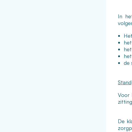
In he
volge
Het
het
het
het
de 
Stand
Voor 
zitti
De kl
zorgp