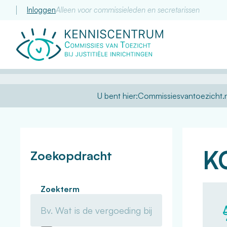
Inloggen
Alleen voor commissieleden en secretarissen
Commissie
van
Toezicht
U bent hier:
Commissiesvantoezicht.n
K
Zoekopdracht
Zoekterm