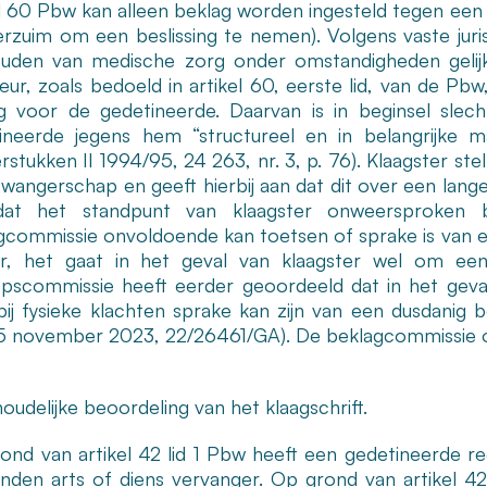
el 60 Pbw kan alleen beklag worden ingesteld tegen een b
erzuim om een beslissing te nemen). Volgens vaste ju
uden van medische zorg onder omstandigheden gelijk
teur, zoals bedoeld in artikel 60, eerste lid, van de P
g voor de gedetineerde. Daarvan is in beginsel slec
ineerde jegens hem “structureel en in belangrijke m
stukken II 1994/95, 24 263, nr. 3, p. 76). Klaagster ste
zwangerschap en geeft hierbij aan dat dit over een lang
dat het standpunt van klaagster onweersproken b
gcommissie onvoldoende kan toetsen of sprake is van ee
r, het gaat in het geval van klaagster wel om een
pscommissie heeft eerder geoordeeld dat in het geva
ij fysieke klachten sprake kan zijn van een dusdanig bel
5 november 2023, 22/26461/GA). De beklagcommissie on
oudelijke beoordeling van het klaagschrift.
ond van artikel 42 lid 1 Pbw heeft een gedetineerde re
nden arts of diens vervanger. Op grond van artikel 42