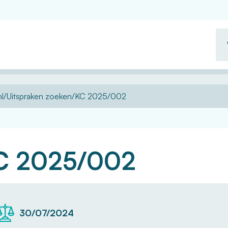
Wa
zo
u?
l
Uitspraken zoeken
KC 2025/002
C 2025/002
30/07/2024