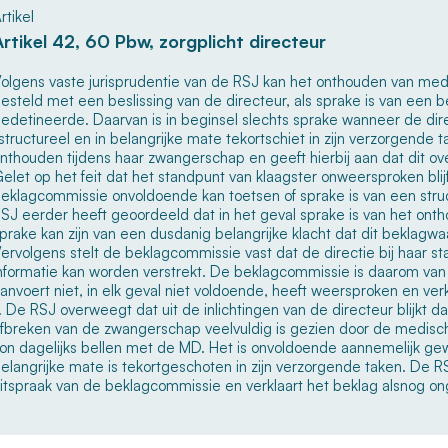
rtikel
Artikel 42, 60 Pbw, zorgplicht directeur
olgens vaste jurisprudentie van de RSJ kan het onthouden van me
esteld met een beslissing van de directeur, als sprake is van een
edetineerde. Daarvan is in beginsel slechts sprake wanneer de d
structureel en in belangrijke mate tekortschiet in zijn verzorgende t
nthouden tijdens haar zwangerschap en geeft hierbij aan dat dit ov
elet op het feit dat het standpunt van klaagster onweersproken blijf
eklagcommissie onvoldoende kan toetsen of sprake is van een stru
SJ eerder heeft geoordeeld dat in het geval sprake is van het onth
prake kan zijn van een dusdanig belangrijke klacht dat dit beklagwaa
ervolgens stelt de beklagcommissie vast dat de directie bij haar st
nformatie kan worden verstrekt. De beklagcommissie is daarom van 
anvoert niet, in elk geval niet voldoende, heeft weersproken en v
. De RSJ overweegt dat uit de inlichtingen van de directeur blijkt 
fbreken van de zwangerschap veelvuldig is gezien door de medisc
on dagelijks bellen met de MD. Het is onvoldoende aannemelijk gew
elangrijke mate is tekortgeschoten in zijn verzorgende taken. De R
itspraak van de beklagcommissie en verklaart het beklag alsnog o