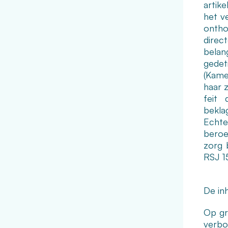
artik
het v
ontho
direc
belan
gedet
(Kamer
haar 
feit 
bekla
Echte
beroe
zorg b
RSJ 1
De inh
Op gr
verbo