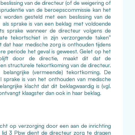
eslissing van de directeur (of de weigering of
risprudentie van de beroepscommissie kan het
 worden gesteld met een beslissing van de
bw, als sprake is van een beklag met voldoende
hts sprake wanneer de directeur volgens de
ate tekortschiet in zijn verzorgende taken”
lt dat haar medische zorg is onthouden tijdens
ere periode het geval is geweest. Gelet op het
lijft door de directie, maakt dit dat de
n structurele tekortkoming van de directeur.
 belangrijke (vermeende) tekortkoming. De
l sprake is van het onthouden van medische
angrijke klacht dat dit beklagwaardig is (vgl.
tvangt klaagster dan ook in haar beklag.
cht op verzorging door een aan de inrichting
 lid 3 Pbw dient de directeur zorg te dragen