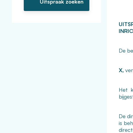
UITS
INRI
De be
X,
ver
Het k
bijges
De di
is be
direct