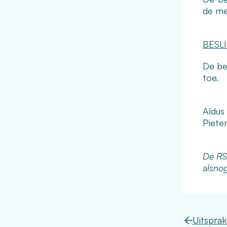
de me
BESL
De be
toe.
Aldus
Pieter
De RS
alsno
Uitspra