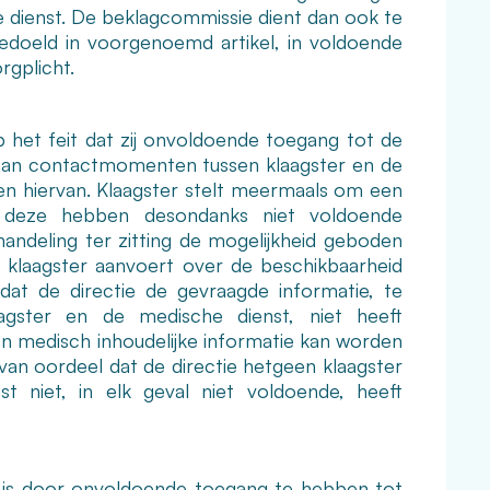
 dienst. De beklagcommissie dient dan ook te
bedoeld in voorgenoemd artikel, in voldoende
gplicht.
p het feit dat zij onvoldoende toegang tot de
 aan contactmomenten tussen klaagster en de
en hiervan. Klaagster stelt meermaals om een
 deze hebben desondanks niet voldoende
handeling ter zitting de mogelijkheid geboden
klaagster aanvoert over de beschikbaarheid
at de directie de gevraagde informatie, te
gster en de medische dienst, niet heeft
een medisch inhoudelijke informatie kan worden
van oordeel dat de directie hetgeen klaagster
 niet, in elk geval niet voldoende, heeft
d is door onvoldoende toegang te hebben tot