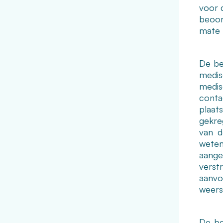
voor 
beoor
mate 
De be
medis
medis
cont
plaat
gekre
van d
weten
aangel
verst
aanvo
weers
De be