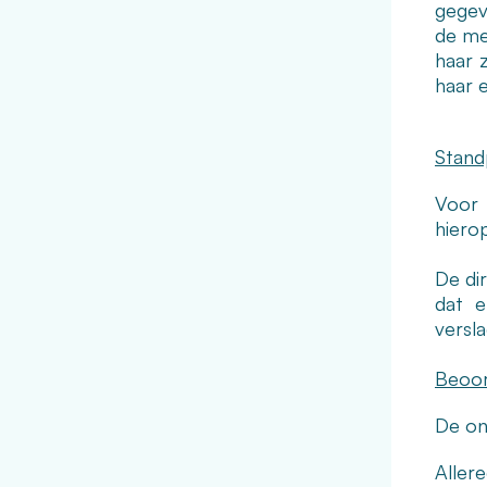
gegev
de me
haar 
haar 
Stand
Voor 
hierop
De dir
dat e
versl
Beoor
De ont
Aller