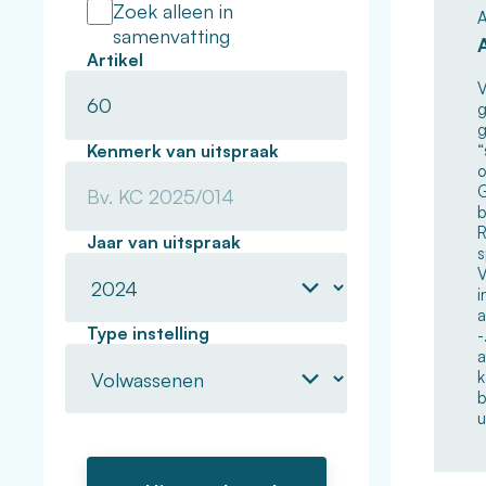
Zoek alleen in
A
samenvatting
Artikel
V
g
g
Kenmerk van uitspraak
“
o
G
b
R
Jaar van uitspraak
s
V
i
a
Type instelling
-
a
k
b
u