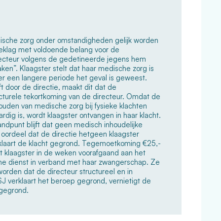
dische zorg onder omstandigheden gelijk worden
 beklag met voldoende belang voor de
irecteur volgens de gedetineerde jegens hem
aken”. Klaagster stelt dat haar medische zorg is
er een langere periode het geval is geweest.
t door de directie, maakt dit dat de
cturele tekortkoming van de directeur. Omdat de
ouden van medische zorg bij fysieke klachten
rdig is, wordt klaagster ontvangen in haar klacht.
andpunt blijft dat geen medisch inhoudelijke
oordeel dat de directie hetgeen klaagster
erklaart de klacht gegrond. Tegemoetkoming €25,-
dat klaagster in de weken voorafgaand aan het
he dienst in verband met haar zwangerschap. Ze
orden dat de directeur structureel en in
SJ verklaart het beroep gegrond, vernietigt de
ngegrond.