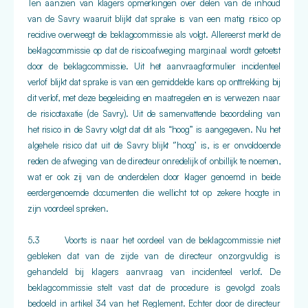
Ten aanzien van klagers opmerkingen over delen van de inhoud
van de Savry waaruit blijkt dat sprake is van een matig risico op
recidive overweegt de beklagcommissie als volgt. Allereerst merkt de
beklagcommissie op dat de risicoafweging marginaal wordt getoetst
door de beklagcommissie. Uit het aanvraagformulier incidenteel
verlof blijkt dat sprake is van een gemiddelde kans op onttrekking bij
dit verlof, met deze begeleiding en maatregelen en is verwezen naar
de risicotaxatie (de Savry). Uit de samenvattende beoordeling van
het risico in de Savry volgt dat dit als “hoog” is aangegeven. Nu het
algehele risico dat uit de Savry blijkt ‘’hoog’ is, is er onvoldoende
reden de afweging van de directeur onredelijk of onbillijk te noemen,
wat er ook zij van de onderdelen door klager genoemd in beide
eerdergenoemde documenten die wellicht tot op zekere hoogte in
zijn voordeel spreken.
5.3 Voorts is naar het oordeel van de beklagcommissie niet
gebleken dat van de zijde van de directeur onzorgvuldig is
gehandeld bij klagers aanvraag van incidenteel verlof. De
beklagcommissie stelt vast dat de procedure is gevolgd zoals
bedoeld in artikel 34 van het Reglement. Echter door de directeur