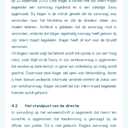
op 22 september 2010. Door klager is samen met zijn intern traject
begeleider een aanvraag ingediend en is een volledige Savry
opgemaakt. Bij klager is de indruk gewekt dat de aanvraag was
verzonden naar het Ministerie en dat de directeur alleen zou
moeten tekenen. Achteraf is gebleken dat de aanvraag nooit is
verzonden, ondanks dat klager regelmatig navraag heeft gedaan bij
zijn intern traject begeleider. Klager heeft dit kort voor de bruiloft
vernomen.
Uit klagers reactie volgt dat betwist wordt dat sprake is van een hoog
risico, zoals blijkt uit de Savry. In zijn verlofaanvraag is opgenomen
dat recidive op korte termijn in geval van onttrekking op matig wordt
geschat. Daarnaast staat klager wel open voor behandeling. Voorts
is hem bewust verkeerde informatie verstrekt omtrent de status van
zijn verlofaanvraag. Klager verzoekt dat zijn intern traject begeleider
hierover wordt gehoord.
4.2 Het standpunt van de directie
In aanvulling op het verweerschrift is opgemerkt dat hierin ten
onrechte is opgenomen dat toestemming is gevraagd bij de
officier van justitie. Dit is niet gebeurd. Klagers aanvraag voor