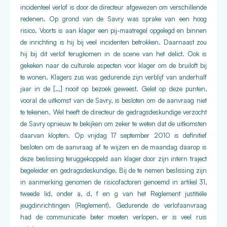
incidenteel verlof is door de directeur afgewezen om verschillende
redenen. Op grond van de Savry was sprake van een hoog
risico. Voorts is aan klager een pij-maatregel opgelegd en binnen
de inrichting is hij bij veel incidenten betrokken. Daarnaast zou
hij bij dit verlof terugkomen in de scene van het delict. Ook is
gekeken naar de culturele aspecten voor klager om de bruiloft bij
te wonen. Klagers zus was gedurende zijn verblijf van anderhalf
jaar in de […] nooit op bezoek geweest. Gelet op deze punten,
vooral de uitkomst van de Savry, is besloten om de aanvraag niet
te tekenen. Wel heeft de directeur de gedragsdeskundige verzocht
de Savry opnieuw te bekijken om zeker te weten dat de uitkomsten
daarvan klopten. Op vrijdag 17 september 2010 is definitief
besloten om de aanvraag af te wijzen en de maandag daarop is
deze beslissing teruggekoppeld aan klager door zijn intern traject
begeleider en gedragsdeskundige. Bij de te nemen beslissing zijn
in aanmerking genomen de risicofactoren genoemd in artikel 31,
tweede lid, onder a, d, f en g van het Reglement justitiële
jeugdinrichtingen (Reglement). Gedurende de verlofaanvraag
had de communicatie beter moeten verlopen, er is veel ruis