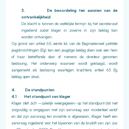
3. De beoordeling ten aanzien van de
ontvankelijkheid
De klacht is binnen de wettelijke termijn bij het secretariaat
ingediend zodat klager in zoverre in zijn beklag kan
worden ontvangen.
Op grond van artikel 65, eerste lid, van de Beginselenwet justitiële
jeugdinrichtingen (Bjj) kan een jeugdige beklag doen over een hem
of haar betreffende door of namens de directeur genomen
beslissing. Het onderwerp waarover wordt geklaagd, wordt
aangemerkt als beslissing waartegen krachtens artikel 65 Bjj
beklag open staat.
4. De standpunten
4.1 Het standpunt van klager
Klager stelt zich –zakelijk weergegeven- op het standpunt dat niet
zorgvuldig is omgegaan met zijn aanvraag voor incidenteel verlof
en dat zijn aanvraag ten onrechte is afgewezen. Klager heeft een
aanvraag ingediend voor het bijwonen van de bruiloft van zijn zus